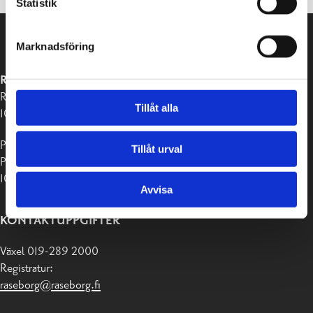
Statistik
Marknadsföring
RASEBORGS STAD
Raseborgsvägen 37
Tillåt alla
10650 Ekenäs
Postadress:
Tillåt urval
PB 58
10611 Raseborg
Avvisa
KONTAKTUPPGIFTER
Växel 019-289 2000
Registratur:
raseborg@raseborg.fi