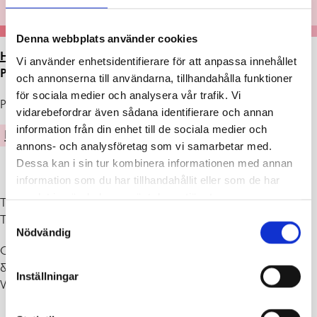
Denna webbplats använder cookies
HEM
>
ARTIKLAR
>
UTSTÄLLNING I GALLERI
Vi använder enhetsidentifierare för att anpassa innehållet
PROMENADE 2.-29.2.2024
och annonserna till användarna, tillhandahålla funktioner
för sociala medier och analysera vår trafik. Vi
Publicerad : 08.02.2024
vidarebefordrar även sådana identifierare och annan
information från din enhet till de sociala medier och
KULTUR
annons- och analysföretag som vi samarbetar med.
Dessa kan i sin tur kombinera informationen med annan
information som du har tillhandahållit eller som de har
samlat in när du har använt deras tjänster.
Textilkonstutställning ”Taitava sielun lintu”
Samtyckesval
Tupu Hult
Nödvändig
Galleri Promenade (Dalgatan 4, kulturhuset Fokus) är öppet må, ti
& to 11–19, ons & fre 9–17, lö 10–14, sö stängt
Inställningar
Varmt välkomna!