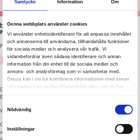
Samtycke
Information
Om
Denna webbplats använder cookies
HEM
>
ARTIKLAR
>
UTSTÄLLNING I GALLERI
PERSPEKTIVET 3.-31.12.2022
Vi använder enhetsidentifierare för att anpassa innehållet
och annonserna till användarna, tillhandahålla funktioner
Publicerad : 28.11.2022
för sociala medier och analysera vår trafik. Vi
vidarebefordrar även sådana identifierare och annan
KULTUR
information från din enhet till de sociala medier och
annons- och analysföretag som vi samarbetar med.
Dessa kan i sin tur kombinera informationen med annan
information som du har tillhandahållit eller som de har
Decembersalongen – Saga och fantasi
samlat in när du har använt deras tjänster.
Ekenäs konstförening
Samtyckesval
Nödvändig
Vernissage fre 2.12. kl. 18-20
Galleri Perspektivet (Raseborgsvägen 8/ Ekenäs bibliotek) är öppet
Inställningar
må-on 10-19, to-fre 10-17, lö 10-14, sö stängt
Varmt välkomna!