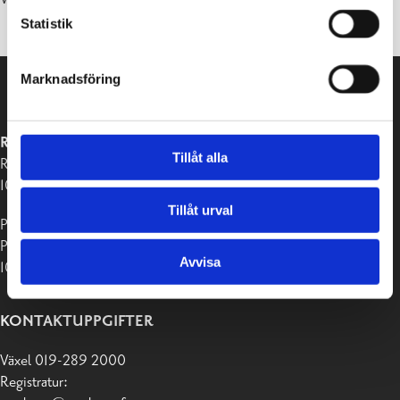
Statistik
Marknadsföring
RASEBORGS STAD
Tillåt alla
Raseborgsvägen 37
10650 Ekenäs
Tillåt urval
Postadress:
PB 58
Avvisa
10611 Raseborg
KONTAKTUPPGIFTER
Växel 019-289 2000
Registratur: