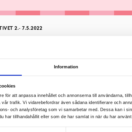
VET 2.- 7.5.2022
Information
cookies
e för att anpassa innehållet och annonserna till användarna, tillh
vår trafik. Vi vidarebefordrar även sådana identifierare och anna
 Membir Hamilton och Lehmus Murtomaa jobbar 2.5-6.5 i Galleri 
nnons- och analysföretag som vi samarbetar med. Dessa kan i sin
et sker dagligen åtminstone mellan kl. 12-16, te servering.
har tillhandahållit eller som de har samlat in när du har använt 
udenmaan rahasto.
14, sö stängtVarmt välkomna!