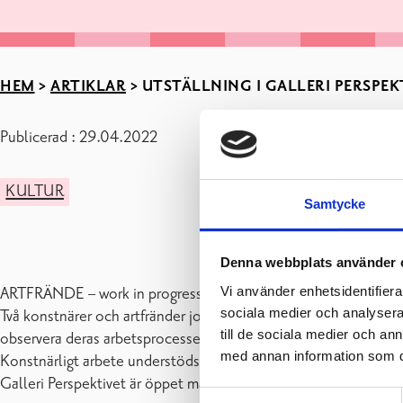
HEM
>
ARTIKLAR
>
UTSTÄLLNING I GALLERI PERSPEKTI
Publicerad : 29.04.2022
KULTUR
Samtycke
Denna webbplats använder 
Vi använder enhetsidentifierar
ARTFRÄNDE – work in progress, del 1.
sociala medier och analysera 
Två konstnärer och artfränder jobbar sida vid sida. Konstnärer
till de sociala medier och a
observera deras arbetsprocesser eller bara hänga på plats.Arbet
med annan information som du 
Konstnärligt arbete understöds av Koneen Säätiö och SKR, U
Galleri Perspektivet är öppet må-on 10-19, to-fre 10-17, lö 10-
Samtyckesval