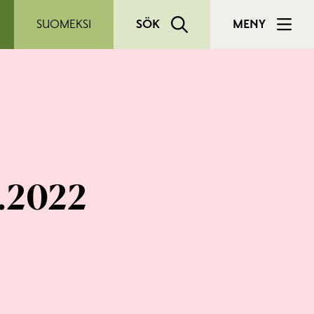
SUOMEKSI
SÖK
MENY
5.2022