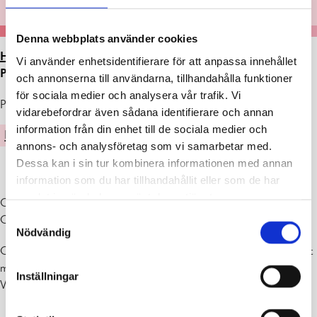
Denna webbplats använder cookies
HEM
>
ARTIKLAR
>
UTSTÄLLNING I GALLERI
Vi använder enhetsidentifierare för att anpassa innehållet
PERSPEKTIVET 2.-31.8.2023
och annonserna till användarna, tillhandahålla funktioner
för sociala medier och analysera vår trafik. Vi
Publicerad : 01.08.2023
vidarebefordrar även sådana identifierare och annan
information från din enhet till de sociala medier och
KULTUR
annons- och analysföretag som vi samarbetar med.
Dessa kan i sin tur kombinera informationen med annan
information som du har tillhandahållit eller som de har
samlat in när du har använt deras tjänster.
Outside Surreal Fuzz Art Tour, Part eight
Samtyckesval
Greger Grönholm, Benny Uhlenius ja Sari Hiltula
Nödvändig
Galleri Perspektivet (Raseborgsvägen 8/ Ekenäs bibliotek) är öppet
må-on 10-19, to-fre 10-17, lö & sö stängt
Inställningar
Varmt välkomna!