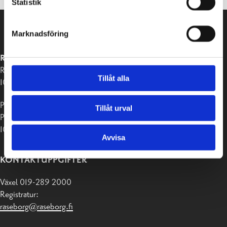
Statistik
Marknadsföring
RASEBORGS STAD
Raseborgsvägen 37
Tillåt alla
10650 Ekenäs
Postadress:
Tillåt urval
PB 58
10611 Raseborg
Avvisa
KONTAKTUPPGIFTER
Växel 019-289 2000
Registratur:
raseborg@raseborg.fi