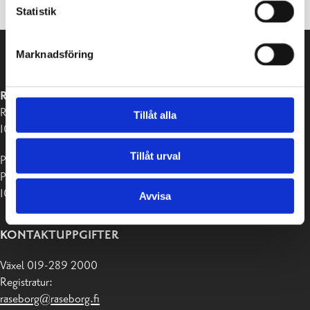
Statistik
Marknadsföring
RASEBORGS STAD
Raseborgsvägen 37
Tillåt alla
10650 Ekenäs
Tillåt urval
Postadress:
PB 58
10611 Raseborg
Avvisa
KONTAKTUPPGIFTER
Växel 019-289 2000
Registratur:
raseborg@raseborg.fi