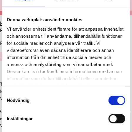
Denna webbplats använder cookies
HEM
>
ARTIKLAR
>
UTSTÄLLNING I GALLERI
Vi använder enhetsidentifierare för att anpassa innehållet
PERSPEKTIVET 2.-30.7.2024
och annonserna till användarna, tillhandahålla funktioner
för sociala medier och analysera vår trafik. Vi
Publicerad : 25.06.2024
vidarebefordrar även sådana identifierare och annan
KULTUR
information från din enhet till de sociala medier och
annons- och analysföretag som vi samarbetar med.
Dessa kan i sin tur kombinera informationen med annan
information som du har tillhandahållit eller som de har
Trollflickan och andra figurer i färg
samlat in när du har använt deras tjänster.
Målningar av Anna Löfhjelm
Samtyckesval
Vernissage ti 2.7. kl. 16-18
Nödvändig
Galleri Perspektivet (Raseborgsvägen 8/ Ekenäs bibliotek) är öppet
må-on 10-19, to-fre 10-17, lö-sö stängt
Inställningar
Varmt välkomna!