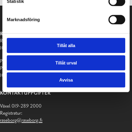
Statistik
Marknadsföring
RASEBORGS STAD
Raseborgsvägen 37
Tillåt alla
10650 Ekenäs
Postadress:
Tillåt urval
PB 58
10611 Raseborg
Avvisa
KONTAKTUPPGIFTER
Växel 019-289 2000
Registratur:
raseborg@raseborg.fi