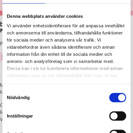
Denna webbplats använder cookies
HEM
>
ARTIKLAR
>
UTSTÄLLNING I GALLERI
Vi använder enhetsidentifierare för att anpassa innehållet
PERSPEKTIVET 18.-31.10.
och annonserna till användarna, tillhandahålla funktioner
för sociala medier och analysera vår trafik. Vi
Publicerad : 11.10.2022
vidarebefordrar även sådana identifierare och annan
information från din enhet till de sociala medier och
KULTUR
annons- och analysföretag som vi samarbetar med.
Dessa kan i sin tur kombinera informationen med annan
information som du har tillhandahållit eller som de har
samlat in när du har använt deras tjänster.
Mörknande
Samtyckesval
fotografier av Outi Karikivi
Nödvändig
Galleri Perspektivet (Raseborgsvägen 8 ) är öppet må-on 10-19, to-
fre 10-17, lö 10-14, sö stängt
Inställningar
Varmt välkomna!