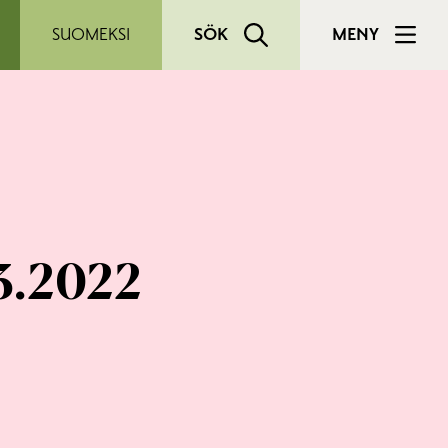
SUOMEKSI
SÖK
MENY
.3.2022