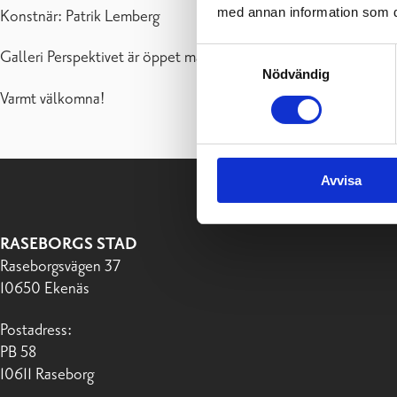
med annan information som du 
Konstnär: Patrik Lemberg
Samtyckesval
Galleri Perspektivet är öppet må-on 10-19, to-fre 10-17, lö 10-14
Nödvändig
Varmt välkomna!
Avvisa
RASEBORGS STAD
Raseborgsvägen 37
10650 Ekenäs
Postadress:
PB 58
10611 Raseborg