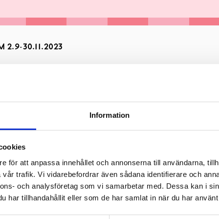
2.9-30.11.2023
Information
cookies
e för att anpassa innehållet och annonserna till användarna, tillh
vår trafik. Vi vidarebefordrar även sådana identifierare och anna
nnons- och analysföretag som vi samarbetar med. Dessa kan i sin
& to 11-19, ons & fre 9-17, lö 10-14, sö stängt.
har tillhandahållit eller som de har samlat in när du har använt 