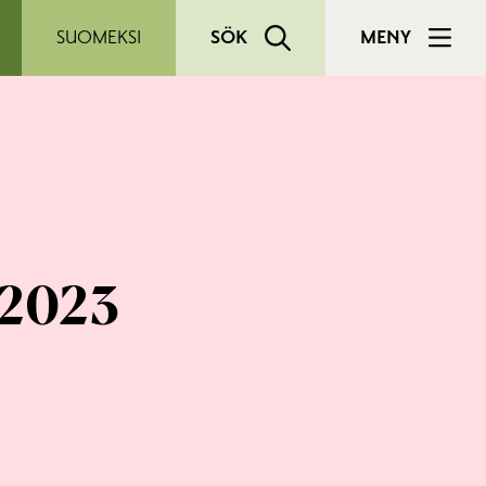
SUOMEKSI
SÖK
MENY
.2023