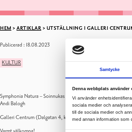
HEM
>
ARTIKLAR
>
UTSTÄLLNING I GALLERI CENTRUM 
Publicerad : 18.08.2023
KULTUR
Samtycke
Denna webbplats använder 
Symphonia Natura – Soinnukas pohjoinen
Vi använder enhetsidentifierar
Andi Balogh
sociala medier och analysera 
till de sociala medier och a
Galleri Centrum (Dalgatan 4, kulturhuset Fokus) är öppet må, ti 
med annan information som du 
Varmt välkomna!