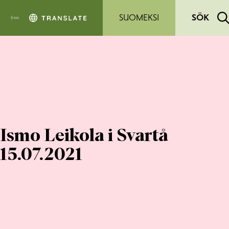
Hoppa till sidans innehåll
SUOMEKSI
SÖK
Ismo Leikola i Svartå
15.07.2021