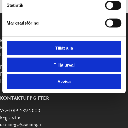
Statistik
Marknadsföring
RASEBORGS STAD
Raseborgsvägen 37
Tillåt alla
10650 Ekenäs
Tillåt urval
Postadress:
PB 58
10611 Raseborg
Avvisa
KONTAKTUPPGIFTER
Växel 019-289 2000
Registratur:
raseborg@raseborg.fi