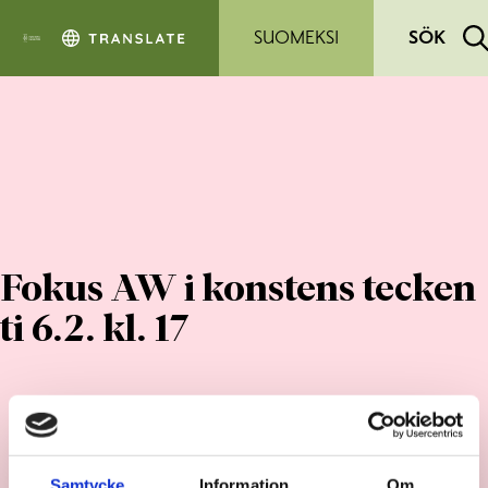
Hoppa till sidans innehåll
SUOMEKSI
SÖK
Fokus AW i konstens tecken
ti 6.2. kl. 17
Samtycke
Information
Om