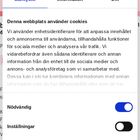
Denna webbplats använder cookies
HEM
>
ARTIKLAR
>
FOKUS AW I KONSTENS TECKEN TI
Vi använder enhetsidentifierare för att anpassa innehållet
6.2. KL. 17
och annonserna till användarna, tillhandahålla funktioner
Publicerad : 31.01.2024
för sociala medier och analysera vår trafik. Vi
vidarebefordrar även sådana identifierare och annan
KULTUR
information från din enhet till de sociala medier och
annons- och analysföretag som vi samarbetar med.
Dessa kan i sin tur kombinera informationen med annan
information som du har tillhandahållit eller som de har
Fokus after work i konstens tecken med konstnär Tuuli Autio på
samlat in när du har använt deras tjänster.
tisdag 6.2. kl. 17 i aulan.
Samtyckesval
Nödvändig
Kulturplanerare Sirpa Huusko samtalar med konstnär Tuuli Autio.
Fika & Fokus har öppet och du har möjlighet att köpa en kopp god
Inställningar
kaffe och mingla med andra konstvänner.
Välkommen!