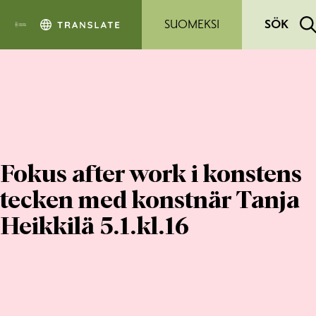
Hoppa till sidans innehåll
SUOMEKSI
SÖK
Fokus after work i konstens
tecken med konstnär Tanja
Heikkilä 5.1.kl.16