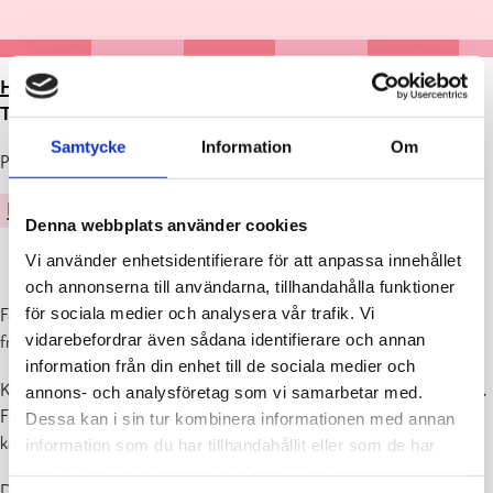
HEM
>
ARTIKLAR
>
FOKUS AFTER WORK I KONSTENS
TECKEN MED KONSTNÄR TANJA HEIKKILÄ 5.1.KL.16
Samtycke
Information
Om
Publicerad : 03.01.2024
KULTUR
Denna webbplats använder cookies
Vi använder enhetsidentifierare för att anpassa innehållet
och annonserna till användarna, tillhandahålla funktioner
för sociala medier och analysera vår trafik. Vi
Fokus after work i konstens tecken med konstnär Tanja Heikkilä på
vidarebefordrar även sådana identifierare och annan
fredag 5.1. kl. 16 i aulan
information från din enhet till de sociala medier och
Kulturplanerare Sirpa Huusko samtalar med konstnär Tanja Heikkilä.
annons- och analysföretag som vi samarbetar med.
Fika & Fokus har öppet och du har möjlighet att köpa en kopp god
Dessa kan i sin tur kombinera informationen med annan
kaffe och mingla med andra konstvänner.
information som du har tillhandahållit eller som de har
samlat in när du har använt deras tjänster.
Du har även möjlighet att bekanta dig med Tanja Heikkiläs Edible