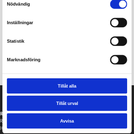
Nödvändig
Inställningar
Statistik
Marknadsföring
Tillåt alla
Tillåt urval
RASEBORGS STAD
Raseborgsvägen 37
Avvisa
10650 Ekenäs