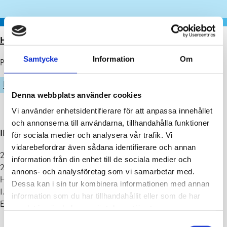
HEM
>
ARTIKLAR
>
UTEGYM
Samtycke
Information
Om
Publicerad : 15.05.2026
IDROTT
Denna webbplats använder cookies
Vi använder enhetsidentifierare för att anpassa innehållet
och annonserna till användarna, tillhandahålla funktioner
IDROTTSLEDARE PÅ PLATS:
för sociala medier och analysera vår trafik. Vi
vidarebefordrar även sådana identifierare och annan
21.5 Karis utegym, kl. 14.30-15.30 Karis Idrottsgatan, 10300 Karis
information från din enhet till de sociala medier och
28.5 Fiskars utegym, kl. 14.30-15.30 vid Fiskars sportplan,
annons- och analysföretag som vi samarbetar med.
Hälleforsvägen 7, 10470 Fiskars
Dessa kan i sin tur kombinera informationen med annan
1.6 Ekenäs motionspark, kl. 14.30-15.30 Kuressaaregatan, 10600
information som du har tillhandahållit eller som de har
Ekenäs (Skepparträdgården)
samlat in när du har använt deras tjänster.
Samtyckesval