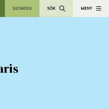
SUOMEKSI
SÖK
MENY
aris