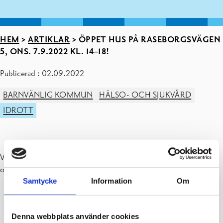
HEM
>
ARTIKLAR
>
ÖPPET HUS PÅ RASEBORGSVÄGEN
5, ONS. 7.9.2022 KL. 14–18!
Publicerad : 02.09.2022
BARNVÄNLIG KOMMUN
HÄLSO- OCH SJUKVÅRD
IDROTT
Välkomna att bekanta er med verksamheten på Raseborgsvägen 5,
onsdagen den 7 september 2022 kl. 14–18!
Samtycke
Information
Om
Denna webbplats använder cookies