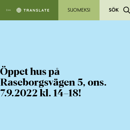
Hoppa till sidans innehåll
SUOMEKSI
SÖK
Öppet hus på
Raseborgsvägen 5, ons.
7.9.2022 kl. 14–18!