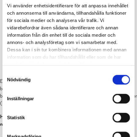
Vi använder enhetsidentifierare för att anpassa innehållet
och annonserna till användarna, tillhandahålla funktioner
för sociala medier och analysera vår trafik. Vi
vidarebefordrar även sådana identifierare och annan
information från din enhet till de sociala medier och
annons- och analysföretag som vi samarbetar med.
Dessa kan i sin tur kombinera informationen med annan
information som du har tillhandahållit eller som de har
samlat in när du har använt deras tjänster.
Samtyckesval
Nödvändig
En del av Raseborgs stads verksamheter som erbjuder tjänster för
barn, unga och familjer har nyligen flyttat till Raseborgsvägen 5. Nu
bjuder vi på öppet hus med roligt program för barn och barnfamiljer
Inställningar
(bland annat ansiktsmålning).
Hjärtligt välkomna att bekanta er med vår verksamhet och våra
Statistik
nya utrymmen!
Marknadsföring