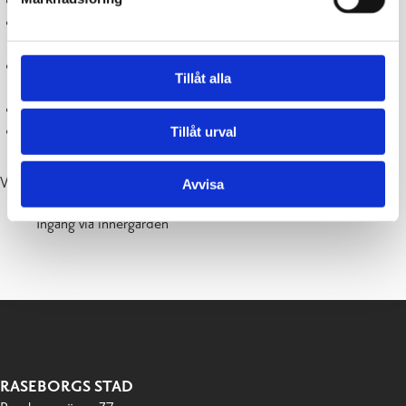
Mödra-, barn- och preventivrådgivning
Familjesocialarbete (social- och familjehandledning,
hemservice för barnfamiljer, servicekoordinator)
Barn- och ungdomsmottagningen (familjeterapeuter,
Tillåt alla
psykologer)
Barnhabilitering (tal-, fysio- och ergoterapi)
Tillåt urval
Motionsrådgivning
Vi bjuder på bulle, saft och kaffe!
Avvisa
Ingång via innergården
RASEBORGS STAD