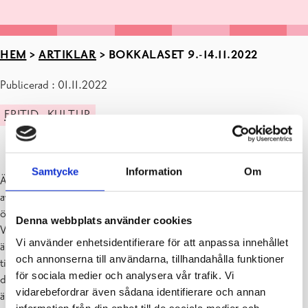
HEM
>
ARTIKLAR
>
BOKKALASET 9.-14.11.2022
Publicerad : 01.11.2022
FRITID
KULTUR
Samtycke
Information
Om
Än en gång har vi kommit fram till den tid på året då Bokkalaset går
av stapeln. Vi kan med fog säga att det är en långvarig tradition som
överlevt, trots allt som händer och hänt i vår värld.
Denna webbplats använder cookies
Vilken glädje att fysiskt samlas i bokens tecken! Distansmöten i all
Vi använder enhetsidentifierare för att anpassa innehållet
ära men att möta författare och andra litteraturintresserade, lyssna
och annonserna till användarna, tillhandahålla funktioner
till författarframträdanden, känna närvaron och föra de spontana
för sociala medier och analysera vår trafik. Vi
diskussionerna, det är det som gör Bokkalaset till just den fest den
vidarebefordrar även sådana identifierare och annan
är ämnad att vara. Vi vidgar våra vyer och vi ökar förståelsen för
information från din enhet till de sociala medier och