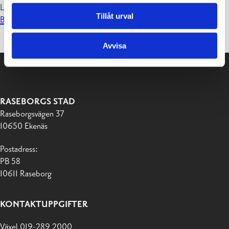
Läs mera om programmet:
Tillåt urval
Bokkalaset Kalasmeny 2022 (adobe.com)
Avvisa
RASEBORGS STAD
Raseborgsvägen 37
10650 Ekenäs
Postadress:
PB 58
10611 Raseborg
KONTAKTUPPGIFTER
Växel 019-289 2000