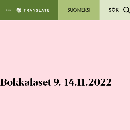
Hoppa till sidans innehåll
SUOMEKSI
SÖK
Bokkalaset 9.-14.11.2022