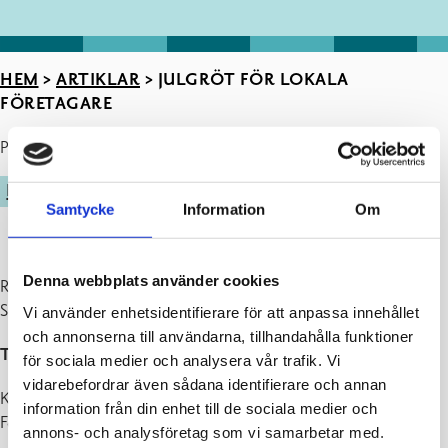
HEM
>
ARTIKLAR
>
JULGRÖT FÖR LOKALA
FÖRETAGARE
Publicerad : 23.11.2023
FÖRETAGANDE
Samtycke
Information
Om
Denna webbplats använder cookies
Raseborgs stad bjuder på julgröt för lokala företagare i Café
Schjerfbeck, Ekenäs (Järnvägsstationens väntesal).
Vi använder enhetsidentifierare för att anpassa innehållet
och annonserna till användarna, tillhandahålla funktioner
Tisdag 19.12.2023 kl. 7.30-9.30.
för sociala medier och analysera vår trafik. Vi
vidarebefordrar även sådana identifierare och annan
Kom och träffa Raseborgs stads representanter, styrelsen för
information från din enhet till de sociala medier och
Företagarna i Raseborg och andra företagare!
annons- och analysföretag som vi samarbetar med.