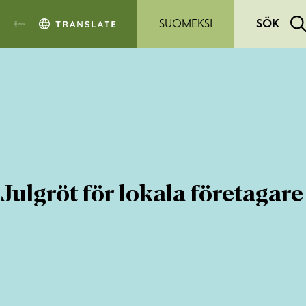
Hoppa till sidans innehåll
SUOMEKSI
SÖK
Julgröt för lokala företagare