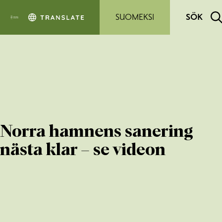
Hoppa till sidans innehåll
SUOMEKSI
SÖK
Norra hamnens sanering
nästa klar – se videon