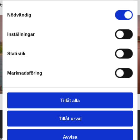
trycka på T-ikonen i videospelaren.
Samtyckesval
Nödvändig
Inställningar
Statistik
Marknadsföring
Tillåt alla
Tillåt urval
Avvisa