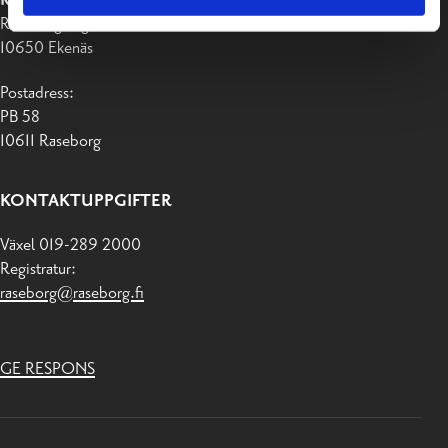
RASEBORGS STAD
Raseborgsvägen 37
10650 Ekenäs
Postadress:
PB 58
10611 Raseborg
KONTAKTUPPGIFTER
Växel 019-289 2000
Registratur:
raseborg@raseborg.fi
GE RESPONS