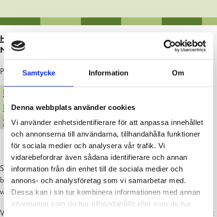
HEM
>
ARTIKLAR
>
NORRA HAMNENS SANERING
NÄSTA KLAR – SE VIDEON
Publicerad : 29.06.2026
Samtycke
Information
Om
FASTIGHETER OCH INVESTERINGAR
BOENDE OCH MILJÖ
BYA- OCH SKÄRGÅRDSLIV
Denna webbplats använder cookies
STADEN
Vi använder enhetsidentifierare för att anpassa innehållet
och annonserna till användarna, tillhandahålla funktioner
för sociala medier och analysera vår trafik. Vi
vidarebefordrar även sådana identifierare och annan
Saneringsarbeten i Norra hamnen i Ekenäs är på slutrakan. I videon
information från din enhet till de sociala medier och
berättar investeringschef Oskar Sjöberg om projektets sista faser,
annons- och analysföretag som vi samarbetar med.
vad som gjorts hittills och vad som sker till näst.
Dessa kan i sin tur kombinera informationen med annan
information som du har tillhandahållit eller som de har
Videon är textad på svenska. Du kan stänga av textningen genom att
samlat in när du har använt deras tjänster.