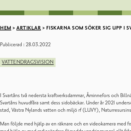
HEM
>
ARTIKLAR
>
FISKARNA SOM SÖKER SIG UPP I 
Publicerad : 28.03.2022
VATTENDRAGSVISION
I Svartåns två nedersta kraftverksdammar, Åminnefors och Billnä
Svartåns huvudfåra samt dess sidobäckar. Under år 2021 undersö
stad, Västra Nylands vatten och miljö rf (LUVY), Naturresursins
Man följde med hjälp av en räknare och en videokamera med fisk