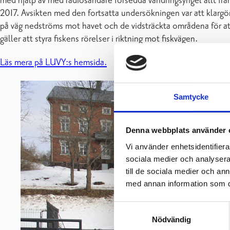
med hjälp av med radiosändare försedda vandringsyngel allt frå
2017. Avsikten med den fortsatta undersökningen var att klargöra
på väg nedströms mot havet och de vidsträckta områdena för att 
gäller att styra fiskens rörelser i riktning mot fiskvägen.
Läs mera på LUVY:s hemsida.
Samtycke
Denna webbplats använder 
Vi använder enhetsidentifierar
sociala medier och analysera 
till de sociala medier och a
med annan information som du 
Samtyckesval
Nödvändig