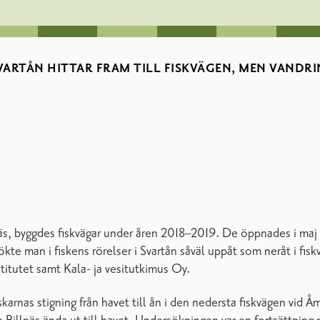
SVARTÅN HITTAR FRAM TILL FISKVÄGEN, MEN VAND
s, byggdes fiskvägar under åren 2018–2019. De öppnades i maj 20
kte man i fiskens rörelser i Svartån såväl uppåt som neråt i f
titutet samt Kala- ja vesitutkimus Oy.
arnas stigning från havet till ån i den nedersta fiskvägen vid 