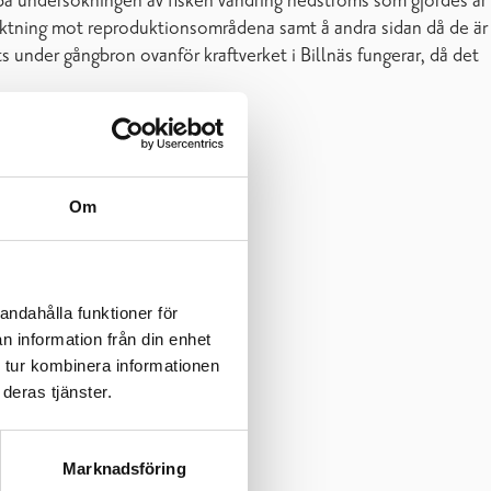
g på undersökningen av fisken vandring nedströms som gjordes år
 i riktning mot reproduktionsområdena samt å andra sidan då de är
 under gångbron ovanför kraftverket i Billnäs fungerar, då det
Om
andahålla funktioner för
n information från din enhet
 tur kombinera informationen
deras tjänster.
Marknadsföring