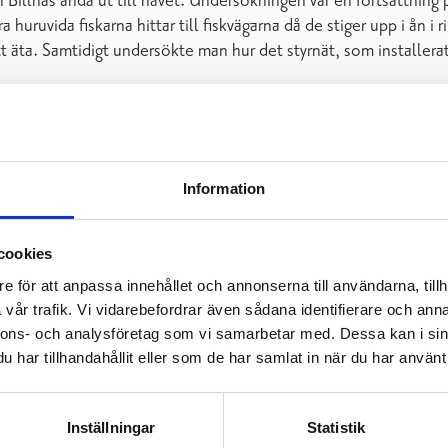
n Billnäs ända ut till havet. Undersökningen var en fortsättnin
 huruvida fiskarna hittar till fiskvägarna då de stiger upp i ån
äta. Samtidigt undersökte man hur det styrnät, som installerats
Information
cookies
e för att anpassa innehållet och annonserna till användarna, tillh
vår trafik. Vi vidarebefordrar även sådana identifierare och anna
nnons- och analysföretag som vi samarbetar med. Dessa kan i sin
har tillhandahållit eller som de har samlat in när du har använt 
Inställningar
Statistik