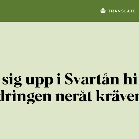
ig upp i Svartån hit
dringen neråt kräve