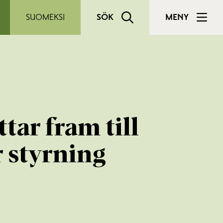
SUOMEKSI
SÖK
MENY
tar fram till
r styrning