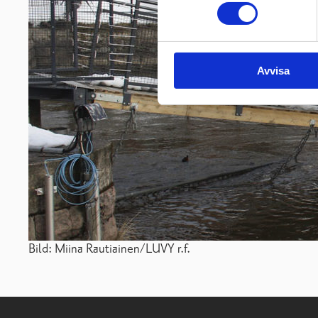
Avvisa
Bild: Miina Rautiainen/LUVY r.f.