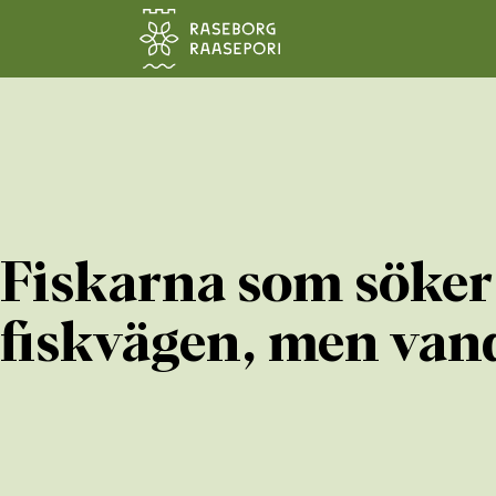
Hoppa till sidans innehåll
Fiskarna som söker s
fiskvägen, men van