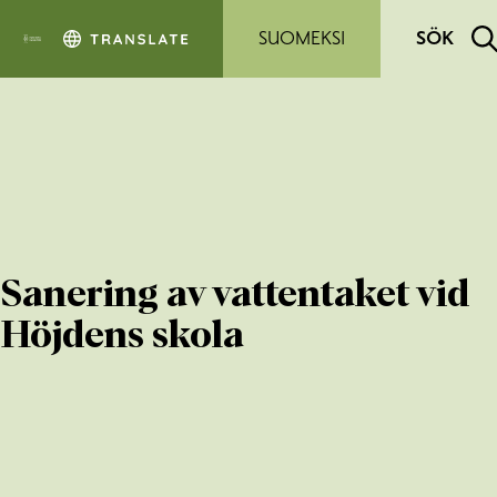
Hoppa till sidans innehåll
SUOMEKSI
SÖK
Sanering av vattentaket vid
Höjdens skola