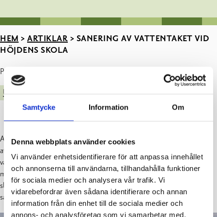
HEM
>
ARTIKLAR
>
SANERING AV VATTENTAKET VID
HÖJDENS SKOLA
Publicerad : 26.04.2024
UTRYMMESFÖRVALTNING
Samtycke
Information
Om
Arbetet med saneringen av vattentaket vid Höjdens skola kommer
Denna webbplats använder cookies
att påbörjas den 6 maj 2024! Först kommer sidobyggnadens
Vi använder enhetsidentifierare för att anpassa innehållet
vattentak att åtgärdas och när vårterminen är slut fortsätter arbetet
och annonserna till användarna, tillhandahålla funktioner
med huvudbyggnadens tak. Hela entreprenaden förväntas vara
för sociala medier och analysera vår trafik. Vi
slutförd inom september månad. Till huvudentreprenör för
vidarebefordrar även sådana identifierare och annan
saneringen har stadens tekniska nämnd valt Kattava Oy.
information från din enhet till de sociala medier och
annons- och analysföretag som vi samarbetar med.