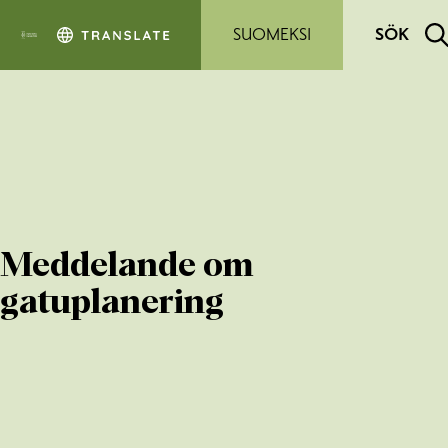
Hoppa till sidans innehåll
SUOMEKSI
SÖK
Meddelande om
gatuplanering