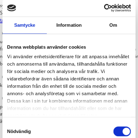
synpunkter/ observationer för genomförandet av planerna.
Synpunkter kan lämnas till projektgruppen via e-post till
tatu.troberg@raseborg.fi
.
Samtycke
Information
Om
Det har inte ännu utarbetats projektplaner för dessa områden
utan i det här skedet av processen har invånarna möjlighet att lyfta
Denna webbplats använder cookies
fram frågor som borde beaktas i planeringen. Det kan vara fråga om
nuvarande lösningar som inte fungerar eller viktiga lösningar som bör
Vi använder enhetsidentifierare för att anpassa innehållet
bevaras.
och annonserna till användarna, tillhandahålla funktioner
för sociala medier och analysera vår trafik. Vi
Synpunkterna kommer inte att besvaras individuellt men de
vidarebefordrar även sådana identifierare och annan
kommer att beaktas i mån av möjlighet i planeringsarbetet.
information från din enhet till de sociala medier och
annons- och analysföretag som vi samarbetar med.
Om tekniska nämnden i ett senare skede godkänner
Dessa kan i sin tur kombinera informationen med annan
projektgruppens förslag till uppdaterade gatuplaner kommer dessa
information som du har tillhandahållit eller som de har
att sättas ut till allmänt påseende, vilket ger invånarna möjlighet att
samlat in när du har använt deras tjänster.
återigen lämna synpunkter på planerna.
Samtyckesval
Nödvändig