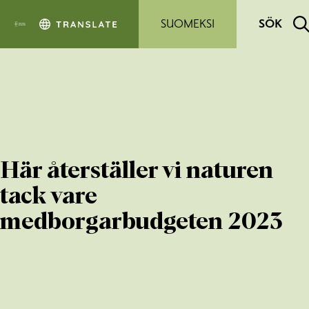
Hoppa till sidans innehåll
SUOMEKSI
SÖK
Här återställer vi naturen
tack vare
medborgarbudgeten 2023