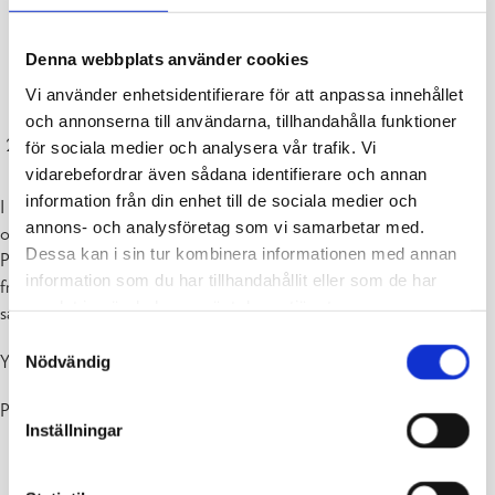
Denna webbplats använder cookies
Vi använder enhetsidentifierare för att anpassa innehållet
och annonserna till användarna, tillhandahålla funktioner
En före detta åker, Pojo
för sociala medier och analysera vår trafik. Vi
vidarebefordrar även sådana identifierare och annan
information från din enhet till de sociala medier och
I Pojo kyrkby, nordost om korsningen mellan Gamla Fiskarsvägen
annons- och analysföretag som vi samarbetar med.
och Åbovägen, ligger en före detta leråker som nu är gräsbevuxen.
Dessa kan i sin tur kombinera informationen med annan
På åkern växer rikligt med blomsterlupin som är en invasiv
information som du har tillhandahållit eller som de har
främmande art. Målet är att utrota lupinen, öka områdets mångfald
samlat in när du har använt deras tjänster.
samt skapa ett utflyktsmål för lokala invånare och skolelever.
Samtyckesval
Yta: 7 000 m2
Nödvändig
Plats:
Korsningen av Gamla Fiskarsvägen och Åbovägen
Inställningar