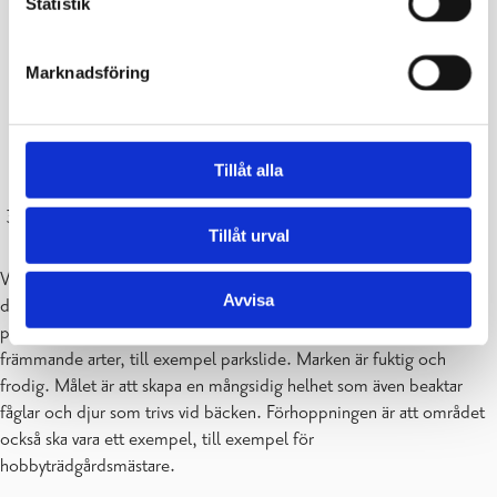
Statistik
Marknadsföring
Tillåt alla
Området kring bäcken, Karis
Tillåt urval
Vid Stabsgatan i Karis strömmar en bäck som fungerar som
Avvisa
dagvattenfåra. I områdets södra del och längs kanterna finns ett
parkliknande gräsområde. Bland växtligheten finns många
främmande arter, till exempel parkslide. Marken är fuktig och
frodig. Målet är att skapa en mångsidig helhet som även beaktar
fåglar och djur som trivs vid bäcken. Förhoppningen är att området
också ska vara ett exempel, till exempel för
hobbyträdgårdsmästare.