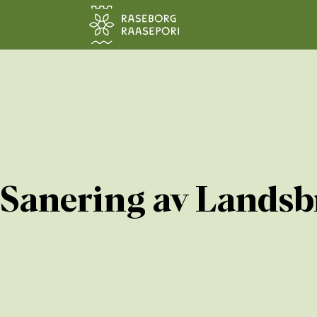
Hoppa till sidans innehåll
Sanering av Landsb