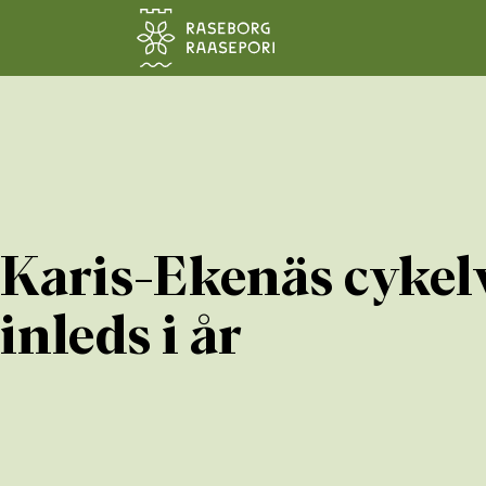
Hoppa till sidans innehåll
Karis-Ekenäs cykelv
inleds i år