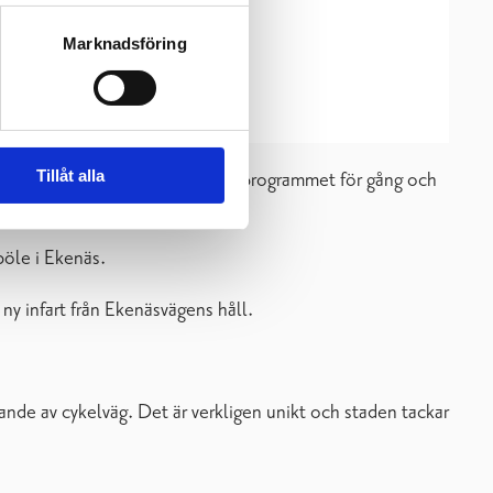
Marknadsföring
Tillåt alla
en som får stöd via investeringsprogrammet för gång och
böle i Ekenäs.
ny infart från Ekenäsvägens håll.
ande av cykelväg. Det är verkligen unikt och staden tackar