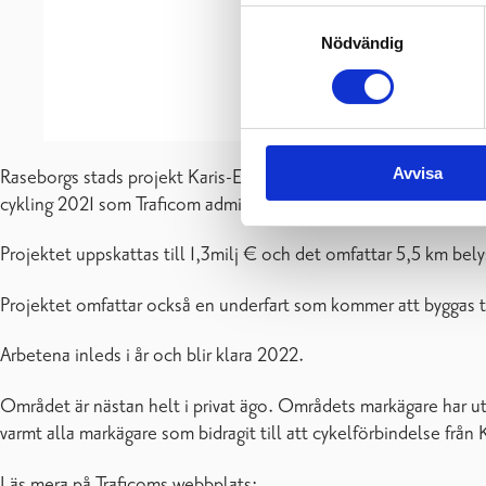
Samtyckesval
Nödvändig
Avvisa
Raseborgs stads projekt Karis-Ekenäs cykelväg har fått statens
cykling 2021 som Traficom administrerar.
Projektet uppskattas till 1,3milj € och det omfattar 5,5 km bel
Projektet omfattar också en underfart som kommer att byggas til
Arbetena inleds i år och blir klara 2022.
Området är nästan helt i privat ägo. Områdets markägare har uta
varmt alla markägare som bidragit till att cykelförbindelse från Ka
Läs mera på Traficoms webbplats: