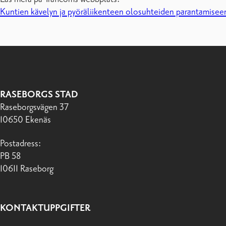
Kuntien kävelyn ja pyöräliikenteen olosuhteiden parantamiseen
RASEBORGS STAD
Raseborgsvägen 37
10650 Ekenäs
Postadress:
PB 58
10611 Raseborg
KONTAKTUPPGIFTER