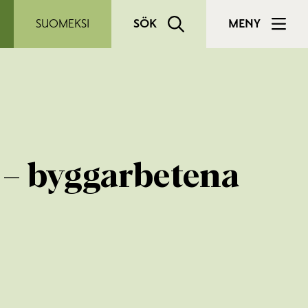
SUOMEKSI
SÖK
MENY
d – byggarbetena