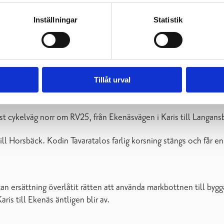
Inställningar
Statistik
Tillåt urval
 investeringsstöd 650 000 euro. Projektet är bland med projekt
yst cykelväg norr om RV25, från Ekenäsvägen i Karis till Langans
l Horsbäck. Kodin Tavaratalos farlig korsning stängs och får en 
n ersättning överlåtit rätten att använda markbottnen till bygg
ris till Ekenäs äntligen blir av.