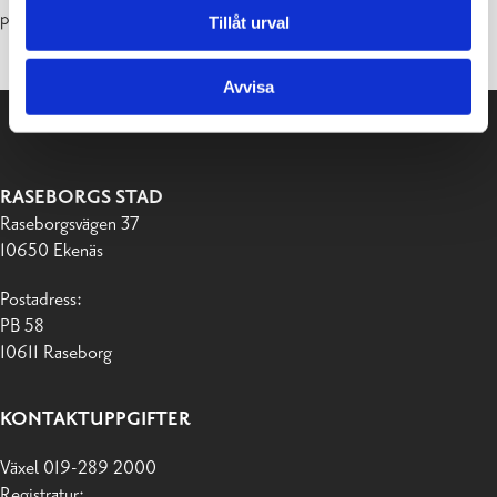
parkområdet söder om Bulevarden.
Tillåt urval
Avvisa
RASEBORGS STAD
Raseborgsvägen 37
10650 Ekenäs
Postadress:
PB 58
10611 Raseborg
KONTAKTUPPGIFTER
Växel 019-289 2000
Registratur: