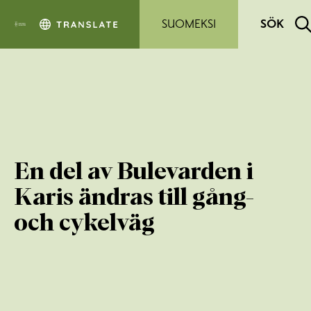
Hoppa till sidans innehåll
SUOMEKSI
SÖK
En del av Bulevarden i
Karis ändras till gång-
och cykelväg