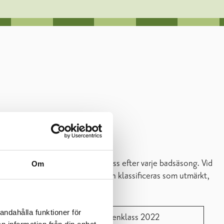
änderna bestäms en badvattenklass efter varje badsäsong. Vid
Om
 av minst 16 prov. Badvattnet kan klassificeras som utmärkt,
g.
andahålla funktioner för
klass 2021
Badvattenklass 2022