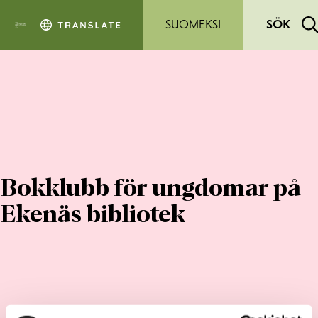
Hoppa till sidans innehåll
SUOMEKSI
SÖK
Bokklubb för ungdomar på
Ekenäs bibliotek