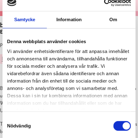
Samtycke
Information
Om
HEM
>
ARTIKLAR
>
BOKKLUBB FÖR UNGDOMAR PÅ
EKENÄS BIBLIOTEK
Denna webbplats använder cookies
Publicerad : 16.02.2026
Vi använder enhetsidentifierare för att anpassa innehållet
och annonserna till användarna, tillhandahålla funktioner
BIBLIOTEK
FRITID
för sociala medier och analysera vår trafik. Vi
vidarebefordrar även sådana identifierare och annan
information från din enhet till de sociala medier och
Bokklubben Bokfinkarna för 12–15-åringar träffas en gång i månaden
annons- och analysföretag som vi samarbetar med.
under skolterminerna. Klubben är tvåspråkig och ledare är Ylwa
Dessa kan i sin tur kombinera informationen med annan
Weckström. Deltagarna diskuterar böcker och köper in böcker till
information som du har tillhandahållit eller som de har
Ungas bokval-hyllan.
samlat in när du har använt deras tjänster.
Samtyckesval
Träffarna hålls i Tornet på barn- och ungdomsavdelningen på Ekenäs
Nödvändig
bibliotek. Gamla och nya deltagare välkomna med! Bibban bjuder