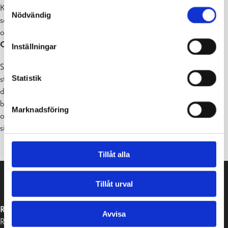
Samtyckesval
Konsulten
Mikko Marja-aho
från Tilakonsultit Oy presenterar
Nödvändig
servicenätsutredningen. På plats för att svara på publikens frågor
också bildningsdirektör
Tina Nordman
, teknisk direktör
Jan
Gröndahl
och stadsdirektör
Petra Theman
.
Inställningar
Servicenätsutredningen publiceras onsdagen den 10 maj 2023 på
Statistik
stadens webbplats. Utredningen behandlar vårt skol- och
daghemsnät från olika synvinklar och fungerar som
bakgrundsmaterial när staden planerar sin verksamhet i framtiden
Marknadsföring
och när beslut om tjänsterna ska fattas. Utredningen är alltså inte i
sig bindande eller ett fattat beslut.
Tillåt alla
Tillåt urval
RASEBORGS STAD
Avvisa
Raseborgsvägen 37