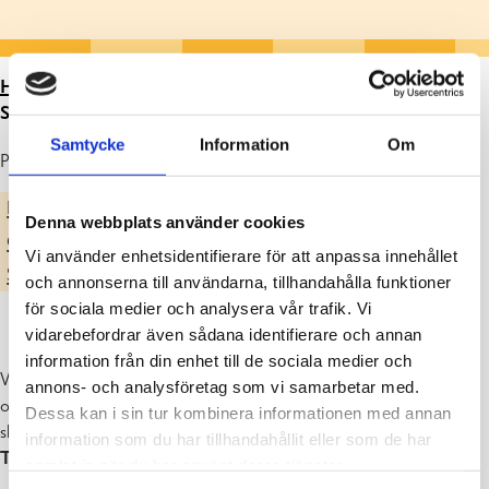
HEM
>
ARTIKLAR
>
INVÅNARKVÄLL OM RASEBORGS
SKOL- OCH DAGHEMSNÄT, TI 9.5.2023 KL. 18!
Samtycke
Information
Om
Publicerad : 02.05.2023
BARN, UNGA OCH UTBILDNING
Denna webbplats använder cookies
GRUNDLÄGGANDE UTBILDNING
Vi använder enhetsidentifierare för att anpassa innehållet
SMÅBARNSPEDAGOGIK & FÖRSKOLA
och annonserna till användarna, tillhandahålla funktioner
för sociala medier och analysera vår trafik. Vi
vidarebefordrar även sådana identifierare och annan
information från din enhet till de sociala medier och
Välkommen på invånarkväll
tisdagen den 9 maj kl. 18
för att höra
annons- och analysföretag som vi samarbetar med.
om den uppdaterade servicenätsutredningen som behandlar vårt
Dessa kan i sin tur kombinera informationen med annan
skol- och daghemsnät. Invånarkvällen ordnas i
Karis, på
information som du har tillhandahållit eller som de har
Tryckeriteatern
(nya Fokushuset).
samlat in när du har använt deras tjänster.