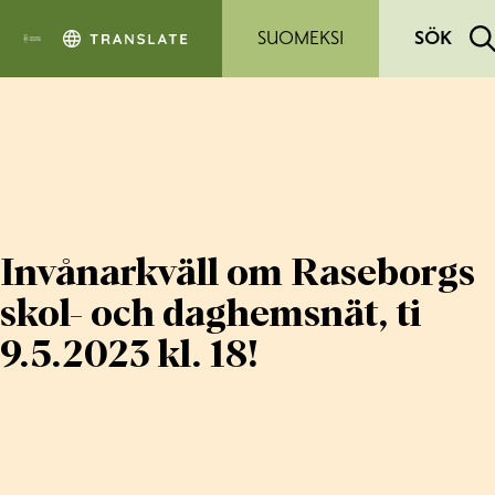
Hoppa till sidans innehåll
SUOMEKSI
SÖK
Invånarkväll om Raseborgs
skol- och daghemsnät, ti
9.5.2023 kl. 18!