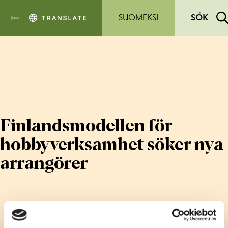
Hoppa till sidans innehåll
SUOMEKSI
SÖK
Finlandsmodellen för
hobbyverksamhet söker nya
arrangörer