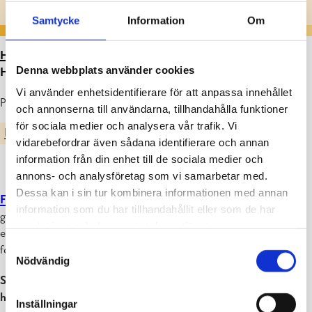
Samtycke
Information
Om
HEM
>
ARTIKLAR
>
FINLANDSMODELLEN FÖR
Denna webbplats använder cookies
HOBBYVERKSAMHET SÖKER NYA ARRANGÖRER
Vi använder enhetsidentifierare för att anpassa innehållet
Publicerad : 07.10.2025
och annonserna till användarna, tillhandahålla funktioner
för sociala medier och analysera vår trafik. Vi
BARN, UNGA OCH UTBILDNING
FRITID
vidarebefordrar även sådana identifierare och annan
information från din enhet till de sociala medier och
annons- och analysföretag som vi samarbetar med.
Dessa kan i sin tur kombinera informationen med annan
Finlandsmodellen för hobbyverksamhet
går ut på att man ordnar
information som du har tillhandahållit eller som de har
gratis hobbyverksamhet för eleverna i grundskolan, utgående från
samlat in när du har använt deras tjänster.
elevernas egna önskemål. Verksamheten ordnas i Raseborg redan
Samtyckesval
femte året.
Nödvändig
Staden söker igen nya aktörer som vill erbjuda sin
hobbyverksamhet till hobbyröstningen, som sker vid årsskiftet.
Inställningar