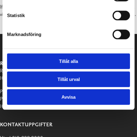
Ifall ni vill erbjuda er hobbyverksamhet som ett alternativ, ta kontakt
via e-post med koordinator Isak Vilander,
isak.vilander@raseborg.fi
.
Statistik
Marknadsföring
Tillåt alla
RASEBORGS STAD
Raseborgsvägen 37
10650 Ekenäs
Tillåt urval
Postadress:
Avvisa
PB 58
10611 Raseborg
KONTAKTUPPGIFTER