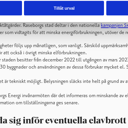
Tillåt urval
tåtgärder. Raseborgs stad deltar i den nationella
kampanjen
Sn
som vidtagits för att minska energiförbrukningen, utöver de r
gheter följs upp månatligen, som vanligt. Särskild uppmärksamhe
 att också i övrigt minska elförbrukningen.
ler staden besitter från december 2022 till utgången av mars 202
rka 30 byggnader och användningen av dessa förbrukar mycket el.
t är tekniskt möjligt. Belysningen släcks inte helt på grund av 
gs Energi invånarmöten där det informeras om minskande av elfö
mation om tillställningarna ges senare.
da sig inför eventuella elavbrott