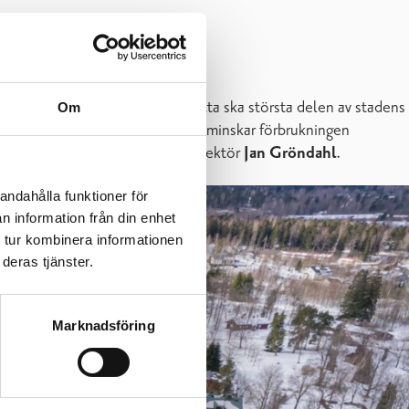
 investeringsprogram. Enligt detta ska största delen av stadens
Om
lläggsisolering och automatik som minskar förbrukningen
 förra året, berättar teknisk direktör
Jan Gröndahl
.
andahålla funktioner för
n information från din enhet
 tur kombinera informationen
deras tjänster.
Marknadsföring