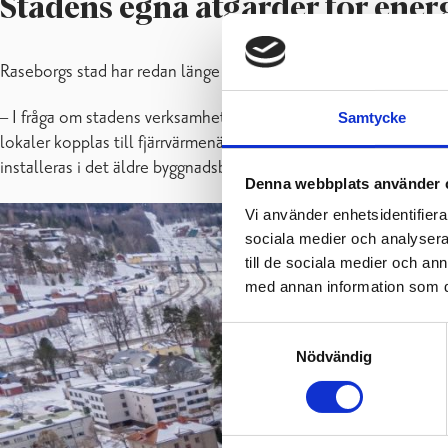
Stadens egna åtgärder för ene
Raseborgs stad har redan länge vidtagit planenliga åtgärder för
– I fråga om stadens verksamheter uppstår den största effekten 
Samtycke
lokaler kopplas till fjärrvärmenätet, gatubelysningen omvandlas
installeras i det äldre byggnadsbeståndet i samband med renove
Denna webbplats använder 
Vi använder enhetsidentifierar
sociala medier och analysera 
till de sociala medier och a
med annan information som du 
Samtyckesval
Nödvändig