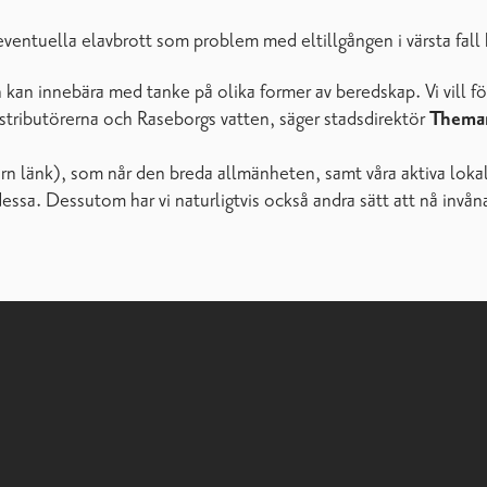
ör eventuella elavbrott som problem med eltillgången i värsta fa
an innebära med tanke på olika former av beredskap. Vi vill fö
stributörerna och Raseborgs vatten, säger stadsdirektör
Thema
rn länk), som når den breda allmänheten, samt våra aktiva lokala
dessa. Dessutom har vi naturligtvis också andra sätt att nå invå