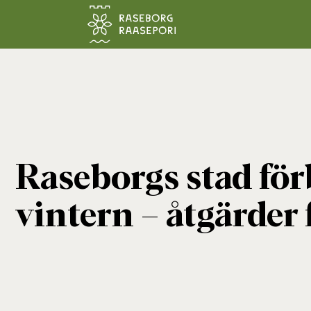
Hoppa till sidans innehåll
Raseborgs stad fö
vintern – åtgärder