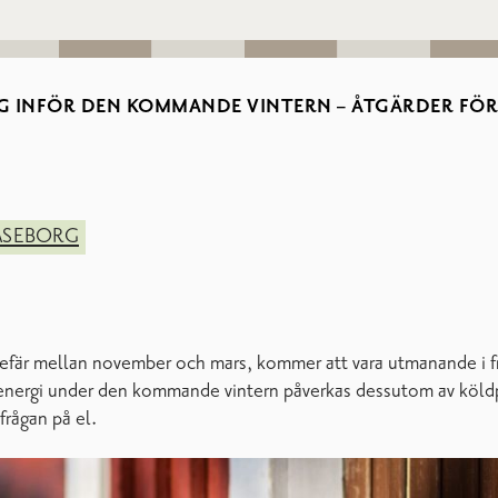
IG INFÖR DEN KOMMANDE VINTERN – ÅTGÄRDER FÖ
ASEBORG
fär mellan november och mars, kommer att vara utmanande i fr
 energi under den kommande vintern påverkas dessutom av köldp
frågan på el.