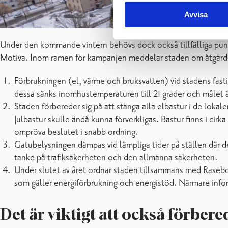
Avvisa
Under den kommande vintern behövs dock också tillfälliga punk
Motiva. Inom ramen för kampanjen meddelar staden om åtgärder 
Förbrukningen (el, värme och bruksvatten) vid stadens fasti
dessa sänks inomhustemperaturen till 21 grader och målet är
Staden förbereder sig på att stänga alla elbastur i de loka
Julbastur skulle ändå kunna förverkligas. Bastur finns i ci
ompröva beslutet i snabb ordning.
Gatubelysningen dämpas vid lämpliga tider på ställen där de
tanke på trafiksäkerheten och den allmänna säkerheten.
Under slutet av året ordnar staden tillsammans med Rasebor
som gäller energiförbrukning och energistöd. Närmare infor
Det är viktigt att också förbere