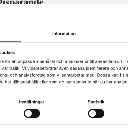
rgisparande
 att minska på energiförbrukningen.
på lång sikt, om man går vidare med förbättringar enligt stadens
Information
 till led-belysning och bl.a. solpaneler, andra energikällor, ti
ringar. Förbrukningen har redan minskat med ca 10 % jämfört med
cookies
e för att anpassa innehållet och annonserna till användarna, tillh
vår trafik. Vi vidarebefordrar även sådana identifierare och anna
nnons- och analysföretag som vi samarbetar med. Dessa kan i sin
har tillhandahållit eller som de har samlat in när du har använt 
Inställningar
Statistik