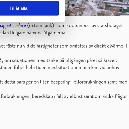
Tillåt alla
äppet svalare
(extern länk), som koordineras av statsbolaget
edan tidigare nämnda åtgärderna.
t fästs nu vid de fastigheter som omfattas av direkt elvärme; i
3, om situationen med tanke på tillgången på el så kräver.
 Staden följer hela tiden med situationen och kan vid behov
att detta bara ger en liten besparing i elförbrukningen samt med
rbrukningen, beredskap i fall av elbrist samt om andra frågor