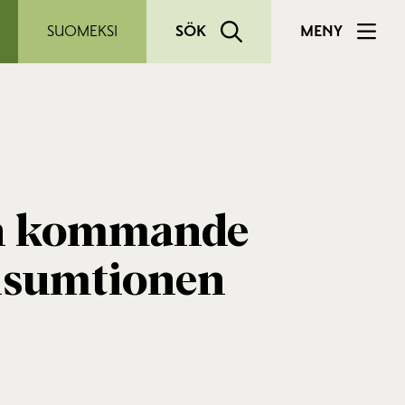
SUOMEKSI
SÖK
MENY
den kommande
onsumtionen