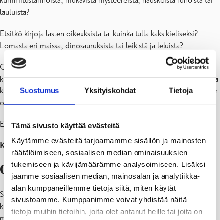
kummitustarinoista, mukavista mysteereistä, hauskoista runoista tai
lauluista?
Etsitkö kirjoja lasten oikeuksista tai kuinka tulla kaksikieliseksi?
Lomasta eri maissa, dinosauruksista tai leikistä ja leluista?
Onko lapsellasi vaikeuksia lukea? Tarjolla on paljon helppolukuisia
kirjoja kaiken ikäisille, äänikirjoja ja kirja+CD-paketteja sekä luku- ja
kirjoitusvaikeuksiin erikoistuneita kirjoja. Tammisaaren kirjastossa on
Suostumus
Yksityiskohdat
Tietoja
omenahylly erikoisoppimateriaalilla.
Etkö löydä etsimääsi?
Tämä sivusto käyttää evästeitä
Käytämme evästeitä tarjoamamme sisällön ja mainosten
Kysy henkilökunnalta!
räätälöimiseen, sosiaalisen median ominaisuuksien
tukemiseen ja kävijämäärämme analysoimiseen. Lisäksi
Ohjelmat
jaamme sosiaalisen median, mainosalan ja analytiikka-
alan kumppaneillemme tietoja siitä, miten käytät
Silloin tällöin järjestettävää ohjelmaa ovat mm. satutuokiot,
sivustoamme. Kumppanimme voivat yhdistää näitä
kirjailijavierailut, nukketeatteriesitykset ja lukukoira. Tietoa löytyy
tietoja muihin tietoihin, joita olet antanut heille tai joita on
mm. kirjaston verkkosivuilta, ilmoitustauluilta,