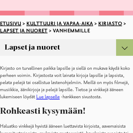
ETUSIVU
>
KULTTUURI JA VAPAA-AIKA
>
KIRJASTO
>
LAPSET JA NUORET
>
VANHEMMILLE
Lapset ja nuoret
Lapset ja nuoret
Kirjasto on turvallinen paikka lapsille ja siellä on mukava käydä koko
Lapset
perheen voimin. Kirjastosta voit lainata kirjoja lapsille ja lapsista,
Nuorille
pelata pelejä tai osallistua lastenohjelmiin. Meillä on myös filmejä,
Palvelut kouluille ja päiväkodeille
musiikkia, äänikirjoja ja pelejä lapsille. Tietoa ja vinkkejä ääneen
Vanhemmille
lukemiseen löydät
Lue lapselle
-hankkeen sivustosta.
Rohkeasti kysymään!
Haluatko vinkkejä hyvistä ääneen luettavista kirjoista, aavemaisista