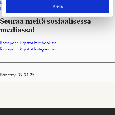
Media-avain-kirjahyllyt myönteisille mediasisällöille
Kiellä
Lapset ja netti
Seuraa meitä sosiaalisessa
mediassa!
Raaseporin kirjastot Facebookissa
Raaseporin kirjastot Instagramissa
Päivitetty: 09.04.25