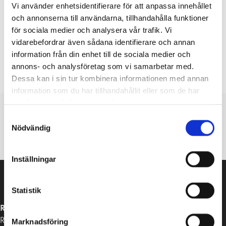
Vi använder enhetsidentifierare för att anpassa innehållet
Sudenpennut (4–5-vuotiaat, esikoulu)
och annonserna till användarna, tillhandahålla funktioner
för sociala medier och analysera vår trafik. Vi
Tervetuloa Sudenpentuihin!
vidarebefordrar även sådana identifierare och annan
peda.net
information från din enhet till de sociala medier och
kirjaudu wilmaan
annons- och analysföretag som vi samarbetar med.
Puhelinnumero: 019 289 2648
Dessa kan i sin tur kombinera informationen med annan
information som du har tillhandahållit eller som de har
samlat in när du har använt deras tjänster.
Samtyckesval
Nödvändig
1
2
3
4
Inställningar
Statistik
RASEBORGS STAD
Raseborgsvägen 37
Marknadsföring