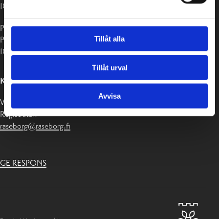
10650 Ekenäs
Postadress:
Tillåt alla
PB 58
10611 Raseborg
Tillåt urval
KONTAKTUPPGIFTER
Avvisa
Växel 019-289 2000
Registratur:
raseborg@raseborg.fi
GE RESPONS