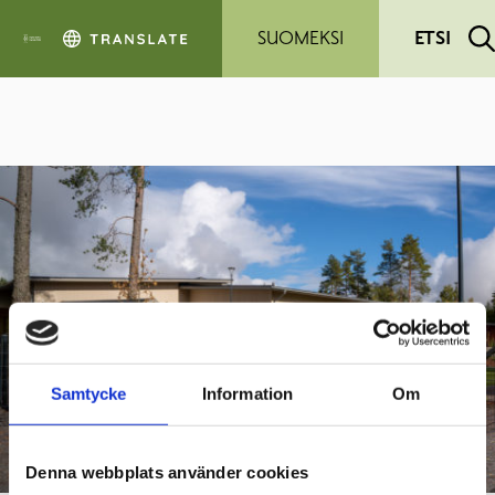
Siirry pääsisältöön
SUOMEKSI
ETSI
Samtycke
Information
Om
Denna webbplats använder cookies