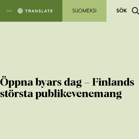
Hoppa till sidans innehåll
SUOMEKSI
SÖK
Öppna byars dag – Finlands
största publikevenemang