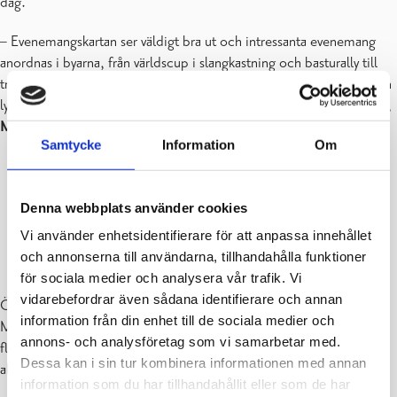
dag.
– Evenemangskartan ser väldigt bra ut och intressanta evenemang
anordnas i byarna, från världscup i slangkastning och basturally till
trailrunning. Helgens väder ser också bra ut, så det bjuds igen på en
lyckad evenemangsdag, säger evenemangets nationella koordinator,
Marianne Liitelä
från
Suomen Kylät ry
.
Samtycke
Information
Om
Denna webbplats använder cookies
Vi använder enhetsidentifierare för att anpassa innehållet
och annonserna till användarna, tillhandahålla funktioner
för sociala medier och analysera vår trafik. Vi
vidarebefordrar även sådana identifierare och annan
Öppna byars dag arrangeras redan för nionde gången i hela landet.
information från din enhet till de sociala medier och
Målet med dagen är att öka byturismen, ge stadsbor en gnista att
annons- och analysföretag som vi samarbetar med.
flytta ut på landsbygden och lyfta fram byarnas mångsidiga
Dessa kan i sin tur kombinera informationen med annan
aktiviteter.
information som du har tillhandahållit eller som de har