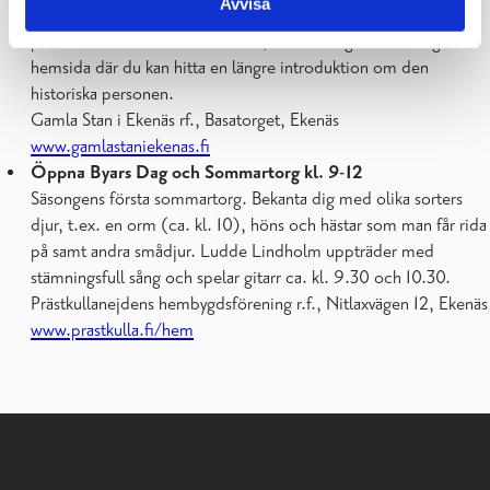
Avvisa
Gamla Stan, till exempel på Basatorget. I samband med
presentationen finns en QR-kod, som tar dig till föreningens
hemsida där du kan hitta en längre introduktion om den
historiska personen.
Gamla Stan i Ekenäs rf., Basatorget, Ekenäs
www.gamlastaniekenas.fi
Öppna Byars Dag och Sommartorg
kl. 9-12
Säsongens första sommartorg. Bekanta dig med olika sorters
djur, t.ex. en orm (ca. kl. 10), höns och hästar som man får rida
på samt andra smådjur. Ludde Lindholm uppträder med
stämningsfull sång och spelar gitarr ca. kl. 9.30 och 10.30.
Prästkullanejdens hembygdsförening r.f., Nitlaxvägen 12, Ekenäs
www.prastkulla.fi/hem