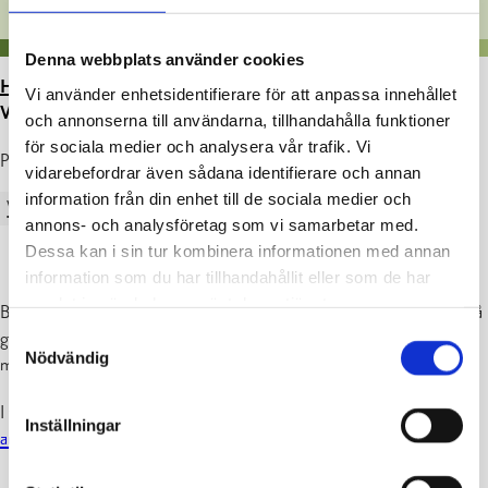
Denna webbplats använder cookies
HEM
>
ARTIKLAR
>
VÄSTRA-NYLANDS
Vi använder enhetsidentifierare för att anpassa innehållet
VÄLFÄRDSOMRÅDE MEDDELAR
och annonserna till användarna, tillhandahålla funktioner
för sociala medier och analysera vår trafik. Vi
Publicerad : 16.02.2023
vidarebefordrar även sådana identifierare och annan
information från din enhet till de sociala medier och
VÄLFÄRDSOMRÅDE
annons- och analysföretag som vi samarbetar med.
Dessa kan i sin tur kombinera informationen med annan
information som du har tillhandahållit eller som de har
samlat in när du har använt deras tjänster.
Bokningssystemet för lokalen i Villa Anemone (Karis) har ändrats på
Samtyckesval
grund av centraliseringen av telefonrådgivningen för äldre från och
Nödvändig
med 20.12.2022.
I fortsättningen kan du boka utrymmet via email
palvelukeskus.villa-
Inställningar
anemone@luvn.fi