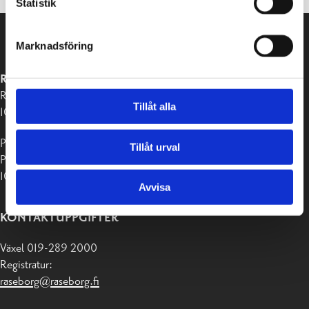
Statistik
Marknadsföring
RASEBORGS STAD
Raseborgsvägen 37
Tillåt alla
10650 Ekenäs
Postadress:
Tillåt urval
PB 58
10611 Raseborg
Avvisa
KONTAKTUPPGIFTER
Växel 019-289 2000
Registratur:
raseborg@raseborg.fi