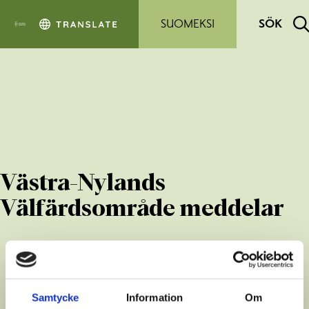
Hoppa till sidans innehåll
SUOMEKSI
SÖK
Västra-Nylands
Välfärdsområde meddelar
Samtycke
Information
Om