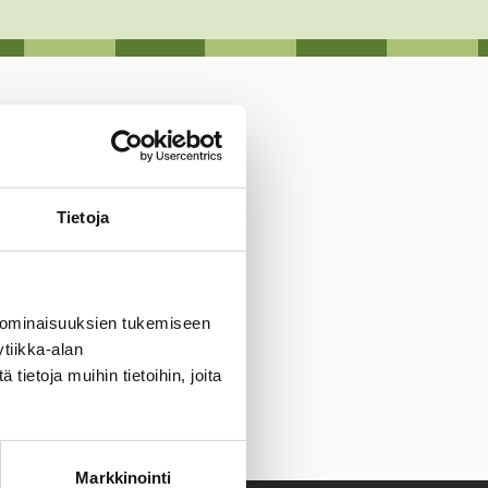
Tietoja
 ominaisuuksien tukemiseen
tiikka-alan
, alkaen 20.12.2022.
ietoja muihin tietoihin, joita
Markkinointi