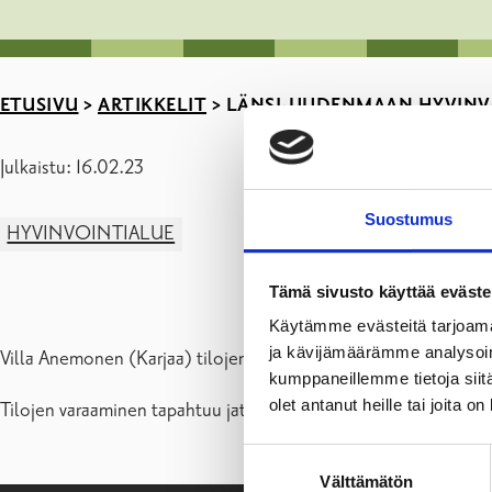
ETUSIVU
>
ARTIKKELIT
>
LÄNSI-UUDENMAAN HYVINV
Julkaistu: 16.02.23
Suostumus
HYVINVOINTIALUE
Tämä sivusto käyttää eväste
Käytämme evästeitä tarjoama
ja kävijämäärämme analysoim
Villa Anemonen (Karjaa) tilojen varauskäytäntöön on tullut m
kumppaneillemme tietoja siitä
olet antanut heille tai joita o
Tilojen varaaminen tapahtuu jatkossa sähköpostitse
palveluke
Suostumuksen
Välttämätön
valinta