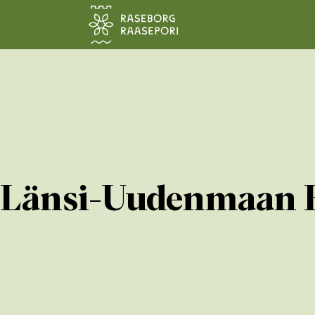
Siirry pääsisältöön
Länsi-Uudenmaan Hy