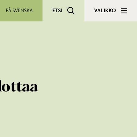
PÅ SVENSKA
ETSI
VALIKKO
ottaa