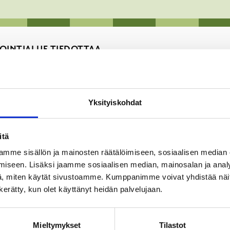
OINTIALUE TIEDOTTAA
Yksityiskohdat
itä
mme sisällön ja mainosten räätälöimiseen, sosiaalisen median
iseen. Lisäksi jaamme sosiaalisen median, mainosalan ja analy
uutos johtuen ikääntyneiden puhelinneuvonnan keskittämisestä
, miten käytät sivustoamme. Kumppanimme voivat yhdistää näitä t
n kerätty, kun olet käyttänyt heidän palvelujaan.
skus.villa-anemone@luvn.fi
Mieltymykset
Tilastot