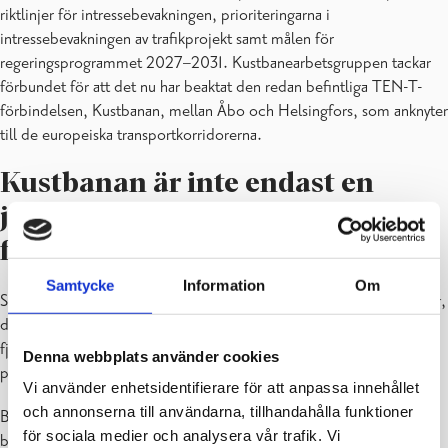
riktlinjer för intressebevakningen, prioriteringarna i
intressebevakningen av trafikprojekt samt målen för
regeringsprogrammet 2027–2031. Kustbanearbetsgruppen tackar
förbundet för att det nu har beaktat den redan befintliga TEN-T-
förbindelsen, Kustbanan, mellan Åbo och Helsingfors, som anknyter
till de europeiska transportkorridorerna.
Kustbanan är inte endast en
järnväg utan en tillväxtkorridor
för västra Finland
Samtycke
Information
Om
Som Trafikledsverkets konstaterar: Kustbanan är inte bara en järnväg,
den är västra Finlands tillväxtkorridor. Banan har betjänat när- och
fjärrtågstrafiken i över 100 år och sammanbinder kustens städer,
Denna webbplats använder cookies
pendlingsområden och tjänster med varandra varje dag.
Vi använder enhetsidentifierare för att anpassa innehållet
och annonserna till användarna, tillhandahålla funktioner
Banan förbinder också Finland med Europa via Hangö–Hyvinge-
för sociala medier och analysera vår trafik. Vi
banan och Hangö hamn. Därtill har den en betydande roll för