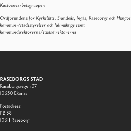
Kustbanearbetsgruppen
Ordförandena för Kyrkslätts, Sjundeås, Ingås, Raseborgs och Hangös
kommun-/stadsstyrelser och fullmäktige samt
kommundirektörerna/stadsdirektörerna
RASEBORGS STAD
Raseborgsvägen 37
10650 Ekenäs
Postadress:
PB 58
10611 Raseborg