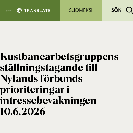
Hoppa till sidans innehåll
SUOMEKSI
SÖK
Kustbanearbetsgruppens
ställningstagande till
Nylands förbunds
prioriteringar i
intressebevakningen
10.6.2026