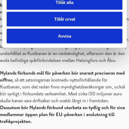
Tillåt alla
konkreta nytta för hela Finland beaktas också i nästa
regeringsprogram.
Att satsa på Kustbanan är ett snabbt verkande,
kostnadseffektivt och hållbart sätt att möta utvecklingsbehoven i den
Tillåt urval
västliga spårinfrastrukturen i Finland. Läget inom den offentliga
ekonomin och det osäkra internationella säkerhetsläget förutsätter
Avvisa
nödvändiga satsningar på Kustbanan. Satsningar på basunderhåll och
kapacitetshöjning är under nästa regeringsperiod inte längre valfria;
underhållet av Kustbanan är en nödvändighet, eftersom den är den
enda befintliga spårförbindelsen mellan Helsingfors och Åbo.
Nylands förbunds mål för påverkan bör snarast preciseras med
siffror,
så att satsningarnas kostnads–nyttoförhållande för
Kustbanan, som det redan finns myndighetsberäkningar om, också
blir synligt i förbundets verksamhet. Med cirka 150 miljoner euro
skulle banan vara driftsäker och snabb långt in i framtiden.
Dessutom bör Nylands förbund utarbeta en tydlig och för sina
medlemmar öppen plan för EU-påverkan i anslutning till
trafikprojekten.