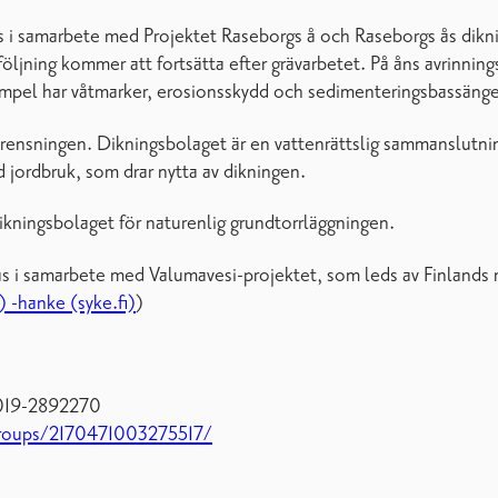
s i samarbete med Projektet Raseborgs å och Raseborgs ås dikn
öljning kommer att fortsätta efter grävarbetet. På åns avrinning
empel har våtmarker, erosionsskydd och sedimenteringsbassänge
nsningen. Dikningsbolaget är en vattenrättslig sammanslutning
jordbruk, som drar nytta av dikningen.
dikningsbolaget för naturenlig grundtorrläggningen.
as i samarbete med Valumavesi-projektet, som leds av Finlands 
 -hanke (syke.fi)
)
 019-2892270
roups/2170471003275517/