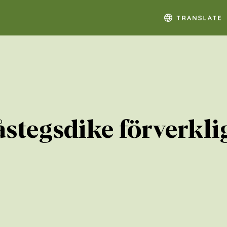
åstegsdike förverkli