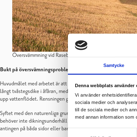
Översvämmning vid Raseborgs å,
foto Esa Ervasti
Samtycke
Bukt på översvämningsproblemet
Huvudmålet med arbetet är att minska översvämningarna på åkrar
Denna webbplats använder 
långt tvåstegsdike i åfåran, med översvämningsterrasser på sido
Vi använder enhetsidentifierar
upp vattenflödet. Rensningen gäller nästan hela åfåran, från Läp
sociala medier och analysera 
till de sociala medier och a
Syftet med den naturenliga grundtorrläggningen är att kontroll
med annan information som du 
behöver inte dikningsunderhåll så ofta. Vid naturenlig dikning
antingen på båda sidor eller bara på ena sidan av fåran.
Samtyckesval