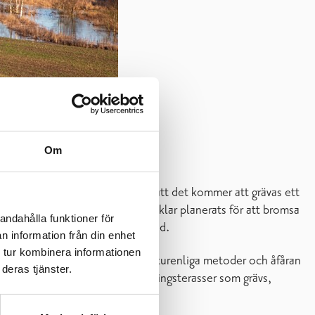
Om
ig grundtorrläggning, innebär att det kommer att grävas ett
har två våtmarker och bottentrösklar planerats för att bromsa
andahålla funktioner för
gsdiket blir det längsta i Finland.
n information från din enhet
 tur kombinera informationen
ologiska mångfalden gynnas av naturenliga metoder och åfåran
deras tjänster.
a förbättras genom de översvämningsterasser som grävs,