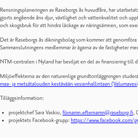
Rensningsplaneringen av Raseborgs ås huvudfåra, har utarbetat
gjorts angående åns djur, växtlighet och vattenkvalitet och uppf
och skogsbruk för att hindra läckage av näringsämnen, som ex
Det är Raseborgs ås dikningsbolag som kommer att genomföra re
Sammanslutningens medlemmar är ägarna av de fastigheter med 
NTM-centralen i Nyland har beviljat en del av finansiering till 
Miljöeffekterna av den naturenliga grundtorrläggningen studer
maa- ja metsätalouden kestävään vesienhallintaan (Valumavesi)
Tilläggsinformation:
projektchef Sara Vaskio,
förnamn.efternamn@raseborg.fi
,
projektets Facebook-grupp:
https://www.facebook.com/g