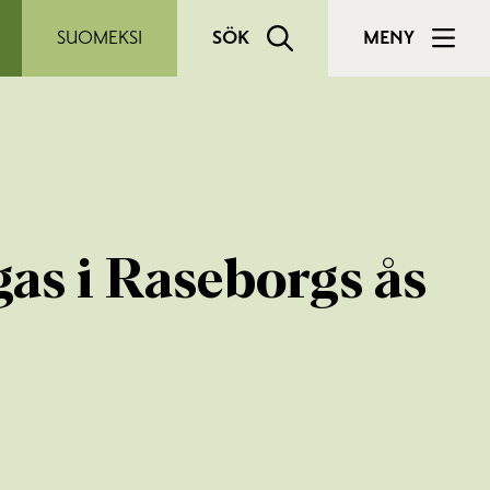
SUOMEKSI
SÖK
MENY
gas i Raseborgs ås