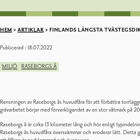
HEM
>
ARTIKLAR
>
FINLANDS LÄNGSTA TVÅSTEGSDIK
Publicerad : 18.07.2022
MILJÖ
RASEBORGS Å
Rensningen av Raseborgs ås huvudfåra för att förbättra torrläggn
grävarbetet börjar med förverkligandet av en stor våtmark på 20
Raseborgs å är cirka 13 kilometer lång och hör enligt typindelni
Raseborgs ås huvudfåra översvämmar och eroderar lätt. Detta gör 