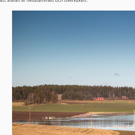
att åfåran är nedslammad och övervuxen.