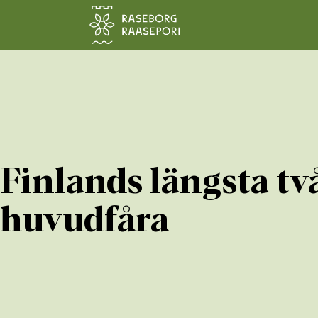
Hoppa till sidans innehåll
Finlands längsta tv
huvudfåra