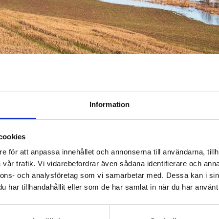
Information
na i området genom att eftersträva naturliga metoder. Naturenl
cookies
rna av fåran som kan ta emot det överflödande vattnet. Därtill 
e för att anpassa innehållet och annonserna till användarna, tillh
pträsket ända till Tunalund. Det nästan 5 kilometer långa tvåste
vår trafik. Vi vidarebefordrar även sådana identifierare och anna
nnons- och analysföretag som vi samarbetar med. Dessa kan i sin
erat återställa åns naturliga möjlighet att översvämma. Den bi
har tillhandahållit eller som de har samlat in när du har använt 
 lämnas åns egentliga fåra orörd, men åns vattenledningsförmåg