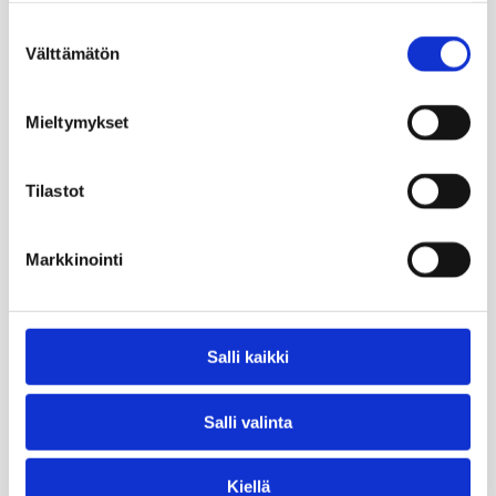
Suostumuksen
Välttämätön
valinta
Mieltymykset
Tilastot
Markkinointi
Salli kaikki
Salli valinta
Kiellä