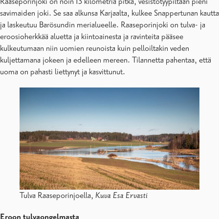
Raaseporinjoki on noin 13 kilometriä pitkä, vesistötyypiltään pieni
savimaiden joki. Se saa alkunsa Karjaalta, kulkee Snappertunan kautta
ja laskeutuu Barösundin merialueelle. Raaseporinjoki on tulva- ja
eroosioherkkää aluetta ja kiintoainesta ja ravinteita pääsee
kulkeutumaan niin uomien reunoista kuin pelloiltakin veden
kuljettamana jokeen ja edelleen mereen. Tilannetta pahentaa, että
uoma on pahasti liettynyt ja kasvittunut.
Tulva Raaseporinjoella,
Kuva Esa Ervasti
Eroon tulvaongelmasta