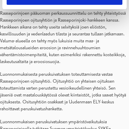
Kaksitasouoman tulvatasanteet tehdään pääuoman sivuille.
Raaseporinjoen pääuoman perkaussuunnittelu on tehty yhteistyössä
Raaseporinjoen ojitusyhtiön ja Raaseporinjoki-hankkeen kanssa.
Hankkeen aikana on tehty useita selvityksiä joen eliöstön,
kasvillisuuden ja vedenlaadun tilasta ja seurantaa tullaan jatkamaan.
Valuma-alueella on tehty myös lukuisia muita maa- ja
metsätalousalueiden eroosion ja ravinnehuuhtoumien
vähentämistoimenpiteitä, kuten esimerkiksi rakennettu kosteikkoja,
laskeutusaltaita ja eroosiosuojia.
Luonnonmukaisesta peruskuivatuksen toteuttamisesta vastaa
Raaseporinjoen ojitusyhtiö. Ojitusyhtiö on yhteisen ojituksen
toteuttamista varten perustettu vesioikeudellinen yhteisö. Sen
jäseniä ovat maatalouskäytössä olevat kiinteistöt, jotka saavat hyötyä
ojituksesta. Ositusyhtiön osakkaat ja Uudenmaan ELY-keskus
rahoittavat peruskuivatushanketta.
Luonnonmukaisen peruskuivatuksen ympäristövaikutuksia
Raaseporinjoella tutkitaan Suomen ympäristökeskus SYKEn