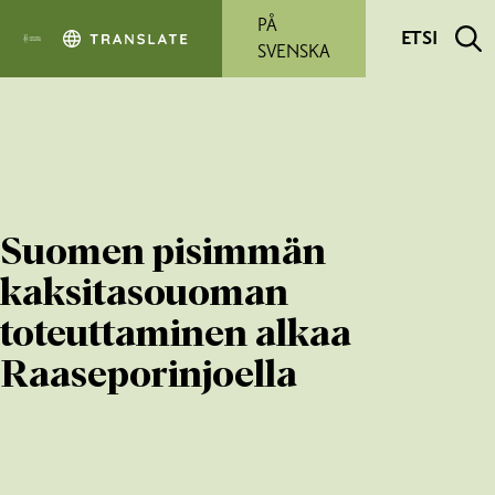
Siirry pääsisältöön
PÅ
ETSI
SVENSKA
Suomen pisimmän
kaksitasouoman
toteuttaminen alkaa
Raaseporinjoella