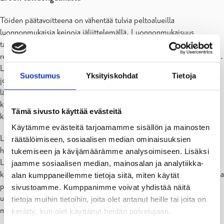
Töiden päätavoitteena on vähentää tulvia peltoalueilla
luonnonmukaisia keinoja jäljittelemällä. Luonnonmukaisuus
tarkoittaa sitä, että uomaan rakennetaan kaksitasouoma, jonka
reunoille tulee tulvatasanteita, johon tulviva vesi mahtuu nousemaan.
Lisäksi uomaan on suunniteltu kaksi kosteikkoa ja pohjakynnyksiä,
Suostumus
Yksityiskohdat
Tietoja
jotka hidastavat veden virtausta. Luonnonmukainen perkaus koskee
lähes koko jokiuomaa, Lepinjärveltä Tunalundiin saakka. Noin 5
kilometriä pitkä kaksitasouoma tulee olemaan pisin Suomessa
Tämä sivusto käyttää evästeitä
kaivettu.
Käytämme evästeitä tarjoamamme sisällön ja mainosten
Luonnonmukaisen peruskuivatusmenetelmän tarkoitus on palauttaa
räätälöimiseen, sosiaalisen median ominaisuuksien
hallitusti joen luonnollista mahdollisuutta tulvia.
tukemiseen ja kävijämäärämme analysoimiseen. Lisäksi
Luonnon monimuotoisuus hyötyy luonnonmukaisten menetelmien
jaamme sosiaalisen median, mainosalan ja analytiikka-
käytöstä ja uoman ylläpitokaivuun tarve vähenee. Luonnonmukaisessa
alan kumppaneillemme tietoja siitä, miten käytät
perkauksessa joen alivesiuoma jätetään koskemattomaksi, mutta
sivustoamme. Kumppanimme voivat yhdistää näitä
uoman vedenjohtokykyä parannetaan kaivamalla tulvatasanteet joko
tietoja muihin tietoihin, joita olet antanut heille tai joita on
molemminpuolisesti tai vain yhdelle puolelle uomaa.
kerätty, kun olet käyttänyt heidän palvelujaan.