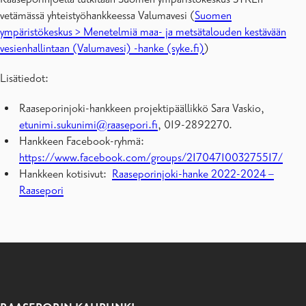
vetämässä yhteistyöhankkeessa Valumavesi (
Suomen
ympäristökeskus > Menetelmiä maa- ja metsätalouden kestävään
vesienhallintaan (Valumavesi) -hanke (syke.fi)
)
Lisätiedot:
Raaseporinjoki-hankkeen projektipäällikkö Sara Vaskio,
etunimi.sukunimi@raasepori.fi
, 019-2892270.
Hankkeen Facebook-ryhmä:
https://www.facebook.com/groups/2170471003275517/
Hankkeen kotisivut:
Raaseporinjoki-hanke 2022-2024 –
Raasepori