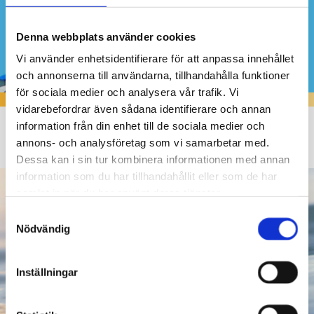
Denna webbplats använder cookies
Vi använder enhetsidentifierare för att anpassa innehållet
och annonserna till användarna, tillhandahålla funktioner
för sociala medier och analysera vår trafik. Vi
vidarebefordrar även sådana identifierare och annan
information från din enhet till de sociala medier och
Wednesday fun & Friday fun
annons- och analysföretag som vi samarbetar med.
i Ekenäs simhall för barnen kl. 17-19
Dessa kan i sin tur kombinera informationen med annan
information som du har tillhandahållit eller som de har
samlat in när du har använt deras tjänster.
Samtyckesval
Nödvändig
Inställningar