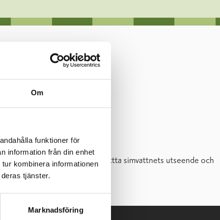
Om
andahålla funktioner för
n information från din enhet
vt snabbt uppmanas simmarna att iaktta simvattnets utseende och
 tur kombinera informationen
deras tjänster.
Marknadsföring