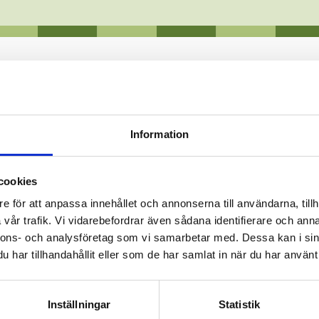
R
Information
cookies
e för att anpassa innehållet och annonserna till användarna, tillh
vår trafik. Vi vidarebefordrar även sådana identifierare och anna
, vilka kan vara giftiga. Eftersom algläget kan förändras relati
nnons- och analysföretag som vi samarbetar med. Dessa kan i sin
har tillhandahållit eller som de har samlat in när du har använt 
Inställningar
Statistik