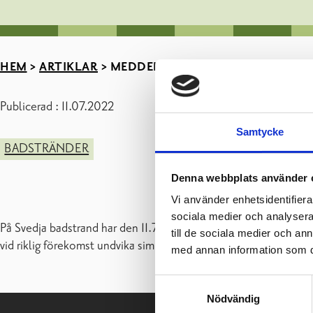
HEM
>
ARTIKLAR
>
MEDDELANDE – BLÅGRÖNA ALGE
Publicerad : 11.07.2022
Samtycke
BADSTRÄNDER
Denna webbplats använder 
Vi använder enhetsidentifierar
sociala medier och analysera 
På Svedja badstrand har den 11.7.2022 iakttagits blågröna alger
till de sociala medier och a
vid riklig förekomst undvika simning.
med annan information som du 
Samtyckesval
Nödvändig