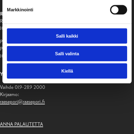
Markkinointi
RAASEPORIN KAUPUNKI
Raaseporintie 37
10650 Tammisaari
Salli kaikki
Postiosoite:
PB 58
Salli valinta
10611 Raasepori
Kiellä
YHTEYSTIEDOT
Vaihde 019-289 2000
Kirjaamo:
raasepori@raasepori.fi
ANNA PALAUTETTA