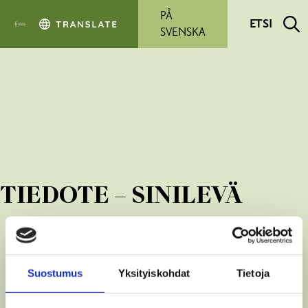
Siirry pääsisältöön
PÅ
ETSI
SVENSKA
TIEDOTE – SINILEVÄ
Suostumus
Yksityiskohdat
Tietoja