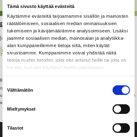
Tämä sivusto käyttää evästeitä
Käytämme evästeitä tarjoamamme sisällön ja mainosten
räätälöimiseen, sosiaalisen median ominaisuuksien
ETUSIVU
>
ARTIKKELIT
>
TIEDOTE – SINILEVÄ
tukemiseen ja kävijämäärämme analysoimiseen. Lisäksi
Julkaistu: 11.07.22
jaamme sosiaalisen median, mainosalan ja analytiikka-
alan kumppaneillemme tietoja siitä, miten käytät
UIMARANNAT
sivustoamme. Kumppanimme voivat yhdistää näitä
tietoja muihin tietoihin, joita olet antanut heille tai joita on
kerätty, kun olet käyttänyt heidän palvelujaan.
Kaskimaan uimarannalla on 11.7.2022 havaittu sinileviä, jotka voivat
Suostumuksen
olla myrkyllisiä. Koska levätilanne voi muuttua verraten nopeasti
Välttämätön
valinta
uimareita kehotetaan tarkkaile­maan veden ulkonäköä ja, mikäli levää
esiintyy runsaasti, välttämään uimista.
Mieltymykset
Tilastot