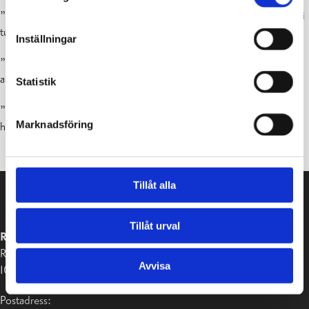
”Det är spännande, och jag är nervös på samma gång. Högis kan bli
tufft men jag hoppas att det verkligen går bra. ”
Inställningar
”Det kommer att bli roligt att hitta nya vänner på högstadiet från
andra skolor.”
Statistik
”Jag ser framemot alla nya ämnen som vi kommer att ha som t.ex.
Marknadsföring
huslig ekonomi, metallslöjd och kemi.”
Tillåt alla
Tillåt urval
RASEBORGS STAD
Raseborgsvägen 37
Avvisa
10650 Ekenäs
Postadress: