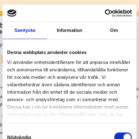
HEM
>
ARTIKLAR
>
SEXORNAS TANKAR INFÖR
Samtycke
Information
Om
HÖGSTADIET /2025
Publicerad : 02.12.2025
Denna webbplats använder cookies
KATARINASKOLANS BLOGG
Vi använder enhetsidentifierare för att anpassa innehållet
och annonserna till användarna, tillhandahålla funktioner
för sociala medier och analysera vår trafik. Vi
vidarebefordrar även sådana identifierare och annan
”Det känns spännande men också typ lite skrämmande. En bra sak är
information från din enhet till de sociala medier och
att vi har slöjd och musik i högis redan nu så att man känner lite igen
annons- och analysföretag som vi samarbetar med.
platserna.”
Dessa kan i sin tur kombinera informationen med annan
information som du har tillhandahållit eller som de har
”Jag vill typ bli i lågstadiet men på sätt och vis vill jag också fara till
samlat in när du har använt deras tjänster.
högis. Desto mera jag tänker på det så börjar det pirra i magen. Jag
Samtyckesval
ser typ inte riktigt fram emot det men det kan väl bli ganska roligt.”
Nödvändig