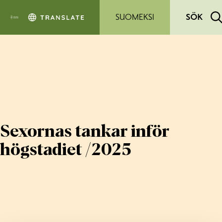
Hoppa till sidans innehåll
SUOMEKSI
SÖK
Sexornas tankar inför
högstadiet /2025