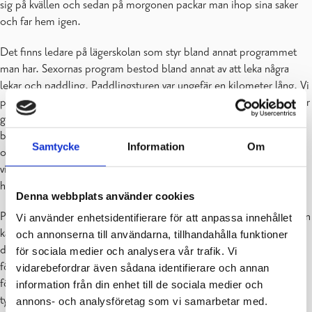
sig på kvällen och sedan på morgonen packar man ihop sina saker
och far hem igen.
Det finns ledare på lägerskolan som styr bland annat programmet
man har. Sexornas program bestod bland annat av att leka några
lekar och paddling. Paddlingsturen var ungefär en kilometer lång. Vi
paddlade till en ö som de kallade för ”Afrika”. Det är för att den ser
ganska lik ut som kontinenten Afrika om man tittar uppifrån. Man
blir också serverad god mat där. Mot kvällen kan man bada bastu
Samtycke
Information
Om
och simma, men vattnet var ganska kallt. Eleverna har också fritid
vissa delar av dagen. Vid klockan fem hade man också möjlighet att
ha sin telefon i en halvtimme.
Denna webbplats använder cookies
Pojkarna och flickorna hade skilda rum mittemot varandra. Rummen
Vi använder enhetsidentifierare för att anpassa innehållet
kallades för djungeln och hajen. Rummen liknar en hall med
och annonserna till användarna, tillhandahålla funktioner
dubbelsängar. Man får själv bädda sin egen säng. Det fanns två
för sociala medier och analysera vår trafik. Vi
föräldrar med. De skulle sova med barnen i varsitt rum. Flera
vidarebefordrar även sådana identifierare och annan
föräldrar kunde komma med men de for hem till kvällen. Det är
information från din enhet till de sociala medier och
tystnad klockan tio, det betyder att då måste man vara tyst och alla
annons- och analysföretag som vi samarbetar med.