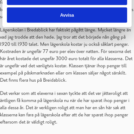
för det var vår helt egna idé. Vissa var också sjuka när lägerskolan
började så de som blev sjuka kunde bara fara med någon annan klass
Avvisa
som kom efter dem, förutom 6B för de var ju de sista som for.
Lägerskolan i Bredablick har faktiskt pågått länge. Mycket längre än
vad jag trodde att den hade. Jag tror att det började nån gång på
1920 till 1930 talet. Men lägerskola kostar ju också såklart pengar.
Kostnaden är ungefär 77 euro per elev över natten. För sexorna det
här året kostade det ungefär 3000 euro totalt för alla klasserna. Det
är ungefär vad det vanligtvis kostar. Klassen tjänar ihop pengar till
exempel på påskmarknaden eller om klassen säljer något särskilt.
Det finns flera hus på Breidablick.
Det verkar som att eleverna i sexan tyckte att det var jätteroligt att
äntligen få komma på lägerskola nu när de har sparat ihop pengar i
alla dessa år. Det är verkligen roligt att man har en sån här sak att
klasserna kan fara på lägerskola efter att de har sparat ihop pengar
eftersom det är väldigt roligt.