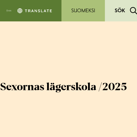
Hoppa till sidans innehåll
SUOMEKSI
SÖK
Sexornas lägerskola /2025