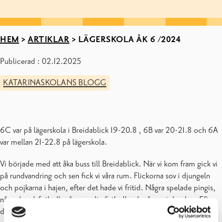
HEM
>
ARTIKLAR
>
LÄGERSKOLA ÅK 6 /2024
Publicerad : 02.12.2025
KATARINASKOLANS BLOGG
6C var på lägerskola i Breidablick 19-20.8 , 6B var 20-21.8 och 6A
var mellan 21-22.8 på lägerskola.
Vi började med att åka buss till Breidablick. När vi kom fram gick vi
på rundvandring och sen fick vi våra rum. Flickorna sov i djungeln
och pojkarna i hajen, efter det hade vi fritid. Några spelade pingis,
några bordsfotboll, några vanlig fotboll och några air hockey. Efter
det var det dags för lunch. Efter maten var det fritid igen och sen