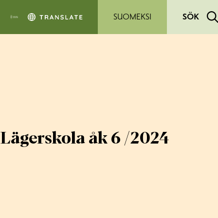
Hoppa till sidans innehåll
SUOMEKSI
SÖK
Lägerskola åk 6 /2024