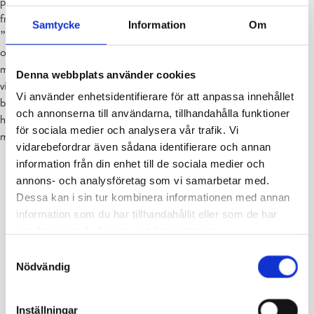
paddlade vi. Vi paddlade till ”Madagaskar” som är en ö en bit ut
från Breidablick. Vattnet var så grunt att man kunde gå ut dit. På
Samtycke
Information
Om
”Madagaskar” simmade vi och paddlade tillbaka. Sen simmade vi
och spelade volleyboll i vattnet. Sedan hade vi fritid igen och åt
mellanmål. Efter mellanmålet hade vi capture the flag. Efter det åt
Denna webbplats använder cookies
vi middag och sen mera fritid och bastubad. Vi simmade och
Vi använder enhetsidentifierare för att anpassa innehållet
badade. Till kvällsmål fick vi grillkorv. På kvällen låg alla flickor i en
och annonserna till användarna, tillhandahålla funktioner
hög på golvet. När vi vaknade packade vi ihop våra saker och åt
för sociala medier och analysera vår trafik. Vi
morgonmål. Sen hade vi lite fritid och tog ett foto.
vidarebefordrar även sådana identifierare och annan
information från din enhet till de sociala medier och
annons- och analysföretag som vi samarbetar med.
Dessa kan i sin tur kombinera informationen med annan
information som du har tillhandahållit eller som de har
samlat in när du har använt deras tjänster.
Samtyckesval
Nödvändig
Inställningar