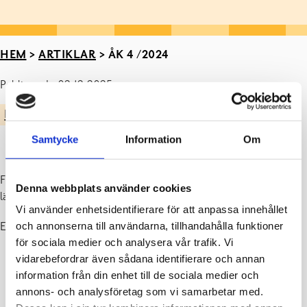
HEM
>
ARTIKLAR
>
ÅK 4 /2024
Publicerad : 02.12.2025
KATARINASKOLANS BLOGG
Samtycke
Information
Om
Fyrorna har under våren jobbat med norden och de nordiska
Denna webbplats använder cookies
länderna.
Vi använder enhetsidentifierare för att anpassa innehållet
och annonserna till användarna, tillhandahålla funktioner
Eleverna har lagat collage om ett nordiskt land.
för sociala medier och analysera vår trafik. Vi
vidarebefordrar även sådana identifierare och annan
information från din enhet till de sociala medier och
annons- och analysföretag som vi samarbetar med.