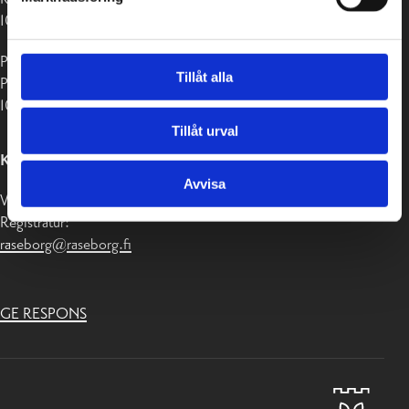
10650 Ekenäs
Postadress:
Tillåt alla
PB 58
10611 Raseborg
Tillåt urval
KONTAKTUPPGIFTER
Avvisa
Växel 019-289 2000
Registratur:
raseborg@raseborg.fi
GE RESPONS