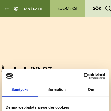
Hoppa till sidans innehåll
SUOMEKSI
SÖK
Årsbok 22-23
Samtycke
Information
Om
Denna webbplats använder cookies