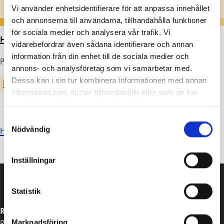
Vi använder enhetsidentifierare för att anpassa innehållet
och annonserna till användarna, tillhandahålla funktioner
för sociala medier och analysera vår trafik. Vi
HEM
>
ARTIKLAR
>
ÅRSBOK 22-23
vidarebefordrar även sådana identifierare och annan
information från din enhet till de sociala medier och
Publicerad : 05.06.2023
annons- och analysföretag som vi samarbetar med.
Dessa kan i sin tur kombinera informationen med annan
EKENÄS GYMNASIUM
information som du har tillhandahållit eller som de har
samlat in när du har använt deras tjänster.
Samtyckesval
Nödvändig
Här
kan du läsa om Ekenäs gymnasiums mångsidiga verksamhet.
Inställningar
Statistik
RASEBORGS STAD
Marknadsföring
Raseborgsvägen 37