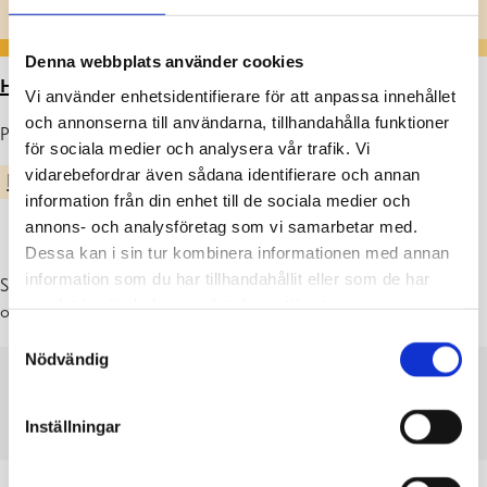
Denna webbplats använder cookies
HEM
>
ARTIKLAR
>
ÅRSBERÄTTELSE 2021-2022
Vi använder enhetsidentifierare för att anpassa innehållet
och annonserna till användarna, tillhandahålla funktioner
Publicerad : 04.06.2022
för sociala medier och analysera vår trafik. Vi
vidarebefordrar även sådana identifierare och annan
EKENÄS GYMNASIUM
information från din enhet till de sociala medier och
annons- och analysföretag som vi samarbetar med.
Dessa kan i sin tur kombinera informationen med annan
information som du har tillhandahållit eller som de har
Som bilaga hittar du Ekenäs gymnasiums årsberättelse och kan läsa
samlat in när du har använt deras tjänster.
om verksamheten 2021-2022.
Samtyckesval
Nödvändig
21-22ÅBWWW
Inställningar
LADDA NER
VISA