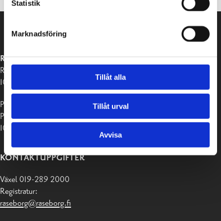
Statistik
Marknadsföring
RASEBORGS STAD
Raseborgsvägen 37
Tillåt alla
10650 Ekenäs
Postadress:
Tillåt urval
PB 58
10611 Raseborg
Avvisa
KONTAKTUPPGIFTER
Växel 019-289 2000
Registratur:
raseborg@raseborg.fi