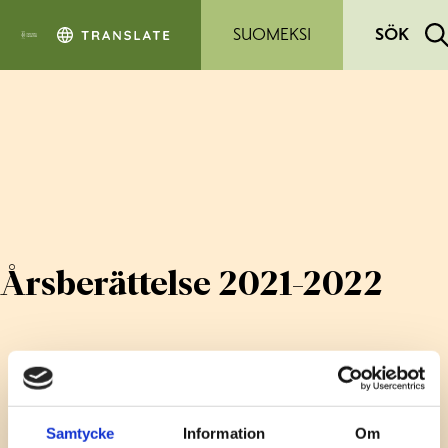
Hoppa till sidans innehåll
SUOMEKSI
SÖK
Årsberättelse 2021-2022
Samtycke
Information
Om