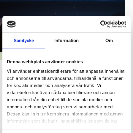
Samtycke
Information
Om
HÅLLBARA RASEBORG
Denna webbplats använder cookies
Energikvällar för stadens invånare 7.12 och
Vi använder enhetsidentifierare för att anpassa innehållet
15.12
och annonserna till användarna, tillhandahålla funktioner
för sociala medier och analysera vår trafik. Vi
17.11.2022
vidarebefordrar även sådana identifierare och annan
information från din enhet till de sociala medier och
I december 2022 ordnar Raseborgs Energi och Raseborgs
annons- och analysföretag som vi samarbetar med.
stad två energikvällar för allmänheten. Syftet med
Dessa kan i sin tur kombinera informationen med annan
energikvällarna är att belysa den aktuella situationen på
information som du har tillhandahållit eller som de har
samlat in när du har använt deras tjänster.