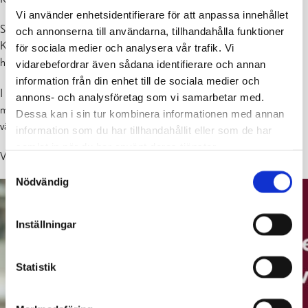
Vi använder enhetsidentifierare för att anpassa innehållet
Som gästföreläsare terapeut och författare Tommy Hellsten –
och annonserna till användarna, tillhandahålla funktioner
Kraften i ett mänskligt bemötande. Tommy Hellstens anförande
för sociala medier och analysera vår trafik. Vi
hålls på svenska.
vidarebefordrar även sådana identifierare och annan
information från din enhet till de sociala medier och
I början av mötet bjuds det på invånarkaffe kl. 17–18, där det finns
annons- och analysföretag som vi samarbetar med.
möjlighet att träffa beslutsfattare och experter från Västra Nylands
Dessa kan i sin tur kombinera informationen med annan
välfärdsområde samt företrädare för organisationer.
information som du har tillhandahållit eller som de har
samlat in när du har använt deras tjänster.
Välkommen!
Samtyckesval
Nödvändig
Inställningar
Statistik