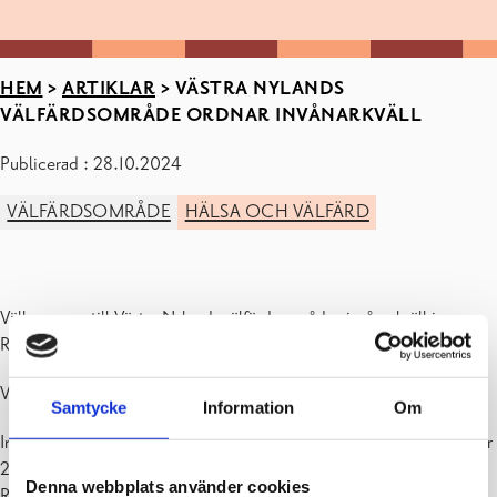
HEM
>
ARTIKLAR
>
VÄSTRA NYLANDS
VÄLFÄRDSOMRÅDE ORDNAR INVÅNARKVÄLL
Publicerad : 28.10.2024
VÄLFÄRDSOMRÅDE
HÄLSA OCH VÄLFÄRD
Välkommen till Västra Nylands välfärdsområdes invånarkväll i
Raseborg!
Vad förändras när man blir äldre och vad för det med sig?
Samtycke
Information
Om
Invånarmötet hålls på finska och svenska måndagen den 4 november
2024, kl. 17.00–20.00, i den före detta sjukvårdsskolan på
Denna webbplats använder cookies
Raseborgsvägen 5 i Ekenäs.