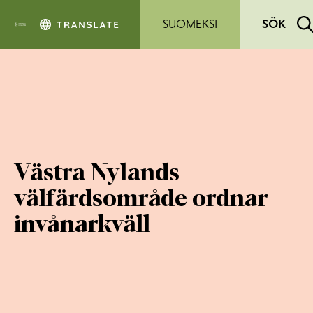
Hoppa till sidans innehåll
SUOMEKSI
SÖK
Västra Nylands
välfärdsområde ordnar
invånarkväll