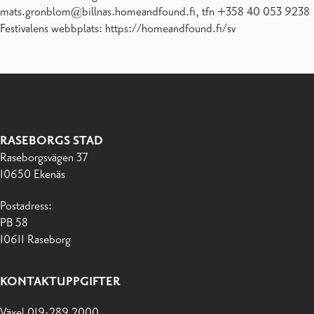
mats.gronblom@billnas.homeandfound.fi, tfn +358 40 053 9238
Festivalens webbplats: https://homeandfound.fi/sv
RASEBORGS STAD
Raseborgsvägen 37
10650 Ekenäs
Postadress:
PB 58
10611 Raseborg
KONTAKTUPPGIFTER
Växel 019-289 2000