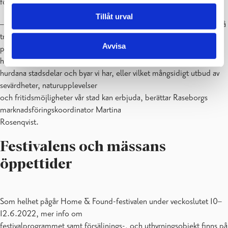
förfrågningar och hjälpa till med hur man ska gå vidare.
Tillåt urval
– Vi är jätteglada över det här evenemanget och ser fram emot att få
träffa både mässbesökare och
Avvisa
potentiella nya invånare. Vi svarar gärna på frågor om till exempel
hur det är att bo i Raseborg,
hurdana stadsdelar och byar vi har, eller vilket mångsidigt utbud av
sevärdheter, naturupplevelser
och fritidsmöjligheter vår stad kan erbjuda, berättar Raseborgs
marknadsföringskoordinator Martina
Rosenqvist.
Festivalens och mässans
öppettider
Som helhet pågår Home & Found-festivalen under veckoslutet 10–
12.6.2022, mer info om
festivalprogrammet samt försäljnings-, och uthyrningsobjekt finns på