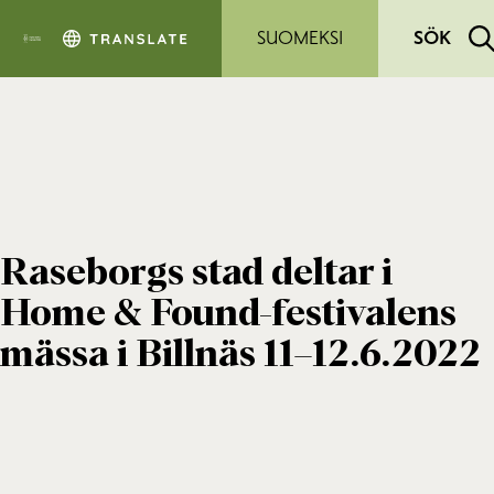
Hoppa till sidans innehåll
SUOMEKSI
SÖK
Raseborgs stad deltar i
Home & Found-festivalens
mässa i Billnäs 11–12.6.2022