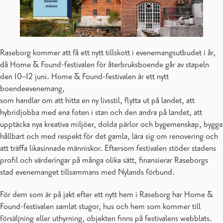
Raseborg kommer att få ett nytt tillskott i evenemangsutbudet i år,
då Home & Found-festivalen för återbruksboende går av stapeln
den 10–12 juni. Home & Found-festivalen är ett nytt
boendeevenemang,
som handlar om att hitta en ny livsstil, flytta ut på landet, att
hybridjobba med ena foten i stan och den andra på landet, att
upptäcka nya kreativa miljöer, dolda pärlor och bygemenskap, bygga
hållbart och med respekt för det gamla, lära sig om renovering och
att träffa likasinnade människor. Eftersom festivalen stöder stadens
profil och värderingar på många olika sätt, finansierar Raseborgs
stad evenemanget tillsammans med Nylands förbund.
För dem som är på jakt efter ett nytt hem i Raseborg har Home &
Found-festivalen samlat stugor, hus och hem som kommer till
försäljning eller uthyrning, objekten finns på festivalens webblats.