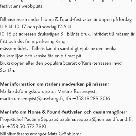
festivalens webbplats.
Billnäsmässan under Home & Found-festivalen är öppen på lördag
11.6 kl. 10–17 och på söndag 12.6 kl.
10–16 på adressen Bruksvägen 8 i Billnäs bruk. Inträdet till mässan är
fritt och det finns parkering kring
mässområdet. I Billnäs kan du samtidigt njuta av den anrika
bruksmiljön och kanske äta en bit mat på
Brukskrogen eller den populära Scarlet o’Karis-terrassen invid
Svartån.
Mer information om stadens medverkan på mässan:
Marknadsföringskoordinator Martina Rosenqvist,
martina.rosenqvist@raseborg.fi, tfn +358 19 289 2016
Mer info om Home & Found-festivalen och dess arrangörer:
Projektchef Pauliina Seppälä: pauliina.seppala@homeandfound.fi,
tfn +358 50 572 7910
Billnäsmässans arrangör Mats Grönblom: