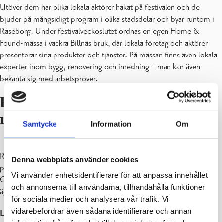
Utöver dem har olika lokala aktörer hakat på festivalen och de
bjuder på mångsidigt program i olika stadsdelar och byar runtom i
Raseborg. Under festivalveckoslutet ordnas en egen Home &
Found-mässa i vackra Billnäs bruk, där lokala företag och aktörer
presenterar sina produkter och tjänster. På mässan finns även lokala
experter inom bygg, renovering och inredning – man kan även
bekanta sig med arbetsprover.
Raseborgs stads program under
mässan
Samtycke
Information
Om
Raseborgs stad deltar i mässan med en egen monter och olika
Denna webbplats använder cookies
presentationer om stadens verksamhet i det så kallade Speaker’s
Vi använder enhetsidentifierare för att anpassa innehållet
Corner, som ligger på mässområdet. Presentationerna kommer att
och annonserna till användarna, tillhandahålla funktioner
äga rum under både lördag och söndag enligt följande:
för sociala medier och analysera vår trafik. Vi
vidarebefordrar även sådana identifierare och annan
Lördag 11.6 – mässan öppen 10–17