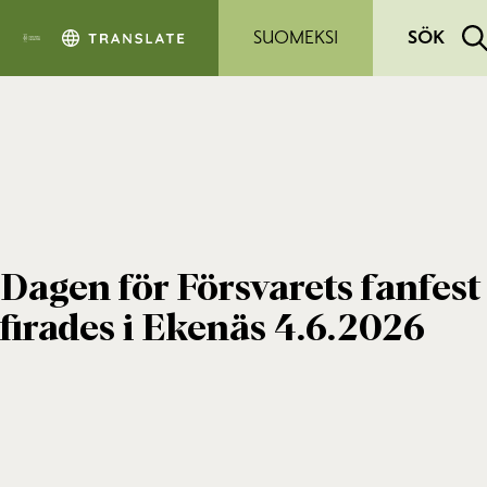
Hoppa till sidans innehåll
SUOMEKSI
SÖK
Dagen för Försvarets fanfest
firades i Ekenäs 4.6.2026