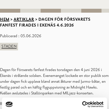
HEM
>
ARTIKLAR
>
DAGEN FÖR FÖRSVARETS
FANFEST FIRADES I EKENÄS 4.6.2026
Publicerad : 05.06.2026
STADEN
Dagen för Försvarets fanfest firades torsdagen den 4 juni 2026 i
Ekenäs i strålande solsken. Evenemanget lockade en stor publik som
under dagen fick uppleva bland annat åkturer med Jurmo-båtar, en
festlig parad och en häftig flyguppvisning av Midnight Hawks.
Kvällen avslutades i Stallörsparken med MILjazz-konserten.
Raseborgs stad vill tacka Försvarsmakten och Nylands brigad samt